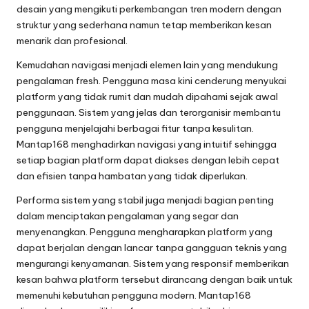
ti
desain yang mengikuti perkembangan tren modern dengan
struktur yang sederhana namun tetap memberikan kesan
menarik dan profesional.
Kemudahan navigasi menjadi elemen lain yang mendukung
pengalaman fresh. Pengguna masa kini cenderung menyukai
platform yang tidak rumit dan mudah dipahami sejak awal
penggunaan. Sistem yang jelas dan terorganisir membantu
pengguna menjelajahi berbagai fitur tanpa kesulitan.
Mantap168 menghadirkan navigasi yang intuitif sehingga
setiap bagian platform dapat diakses dengan lebih cepat
dan efisien tanpa hambatan yang tidak diperlukan.
Performa sistem yang stabil juga menjadi bagian penting
dalam menciptakan pengalaman yang segar dan
menyenangkan. Pengguna mengharapkan platform yang
dapat berjalan dengan lancar tanpa gangguan teknis yang
mengurangi kenyamanan. Sistem yang responsif memberikan
kesan bahwa platform tersebut dirancang dengan baik untuk
memenuhi kebutuhan pengguna modern. Mantap168