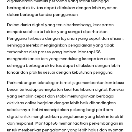
digambarkan memiliki performa yang stabil sehingga
berbagai aktivitas dapat dilakukan dengan lebih nyaman
dalam berbagai kondisi penggunaan.
Dalam dunia digital yang terus berkembang, kecepatan
menjadi salah satu faktor yang sangat diperhatikan.
Pengguna terbiasa dengan layanan yang cepat dan efisien,
sehingga mereka menginginkan pengalaman yang tidak
terhambat oleh proses yang lambat. Mantap168
menghadirkan sistem yang mendukung kecepatan akses
sehingga berbagai aktivitas dapat dilakukan dengan lebih
lancar dan praktis sesuai dengan kebutuhan pengguna.
Perkembangan teknologi internet juga memberikan kontribusi
besar terhadap peningkatan kualitas hiburan digital. Koneksi
yang semakin cepat dan stabil memungkinkan berbagai
aktivitas online berjalan dengan lebih baik dibandingkan
sebelumnya. Hal ini menciptakan peluang bagi platform
digital untuk menghadirkan pengalaman yang lebih interaktif
dan responsif. Mantap168 memanfaatkan perkembangan ini
untuk memberikan pengalaman yang lebih halus dan nyaman