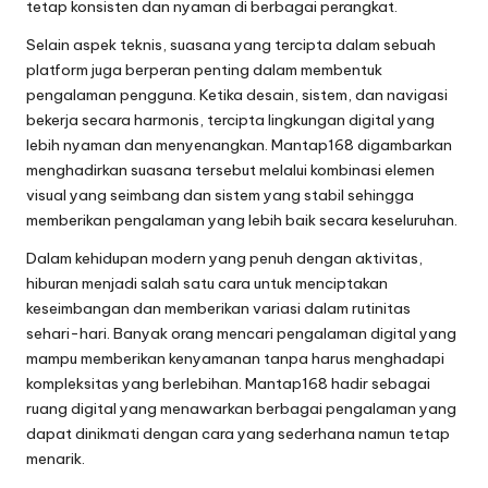
tetap konsisten dan nyaman di berbagai perangkat.
Selain aspek teknis, suasana yang tercipta dalam sebuah
platform juga berperan penting dalam membentuk
pengalaman pengguna. Ketika desain, sistem, dan navigasi
bekerja secara harmonis, tercipta lingkungan digital yang
lebih nyaman dan menyenangkan. Mantap168 digambarkan
menghadirkan suasana tersebut melalui kombinasi elemen
visual yang seimbang dan sistem yang stabil sehingga
memberikan pengalaman yang lebih baik secara keseluruhan.
Dalam kehidupan modern yang penuh dengan aktivitas,
hiburan menjadi salah satu cara untuk menciptakan
keseimbangan dan memberikan variasi dalam rutinitas
sehari-hari. Banyak orang mencari pengalaman digital yang
mampu memberikan kenyamanan tanpa harus menghadapi
kompleksitas yang berlebihan. Mantap168 hadir sebagai
ruang digital yang menawarkan berbagai pengalaman yang
dapat dinikmati dengan cara yang sederhana namun tetap
menarik.