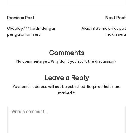
Post
Previous Post
Next Post
navigation
Okeplay777 hadir dengan
Aladin138 makin cepat
pengalaman seru
makin seru
Comments
No comments yet. Why don’t you start the discussion?
Leave a Reply
Your email address will not be published.
Required fields are
marked
*