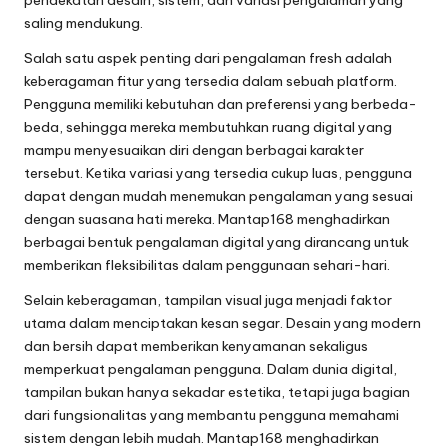
u
pendekatan desain, sistem, dan variasi pengalaman yang
saling mendukung.
a
Salah satu aspek penting dari pengalaman fresh adalah
t
keberagaman fitur yang tersedia dalam sebuah platform.
A
Pengguna memiliki kebutuhan dan preferensi yang berbeda-
beda, sehingga mereka membutuhkan ruang digital yang
n
mampu menyesuaikan diri dengan berbagai karakter
a
tersebut. Ketika variasi yang tersedia cukup luas, pengguna
dapat dengan mudah menemukan pengalaman yang sesuai
k
dengan suasana hati mereka. Mantap168 menghadirkan
G
berbagai bentuk pengalaman digital yang dirancang untuk
memberikan fleksibilitas dalam penggunaan sehari-hari.
a
Selain keberagaman, tampilan visual juga menjadi faktor
ul
utama dalam menciptakan kesan segar. Desain yang modern
S
dan bersih dapat memberikan kenyamanan sekaligus
memperkuat pengalaman pengguna. Dalam dunia digital,
ej
tampilan bukan hanya sekadar estetika, tetapi juga bagian
a
dari fungsionalitas yang membantu pengguna memahami
sistem dengan lebih mudah. Mantap168 menghadirkan