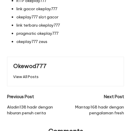
RTP okeplay777
link gacor okeplay777
okeplay777 slot gacor
link terbaru okeplay777
pragmatic okeplay777
okeplay777 zeus
Okewod777
View All Posts
Post
Previous Post
Next Post
navigation
Aladin138 hadir dengan
Mantap168 hadir dengan
hiburan penuh cerita
pengalaman fresh