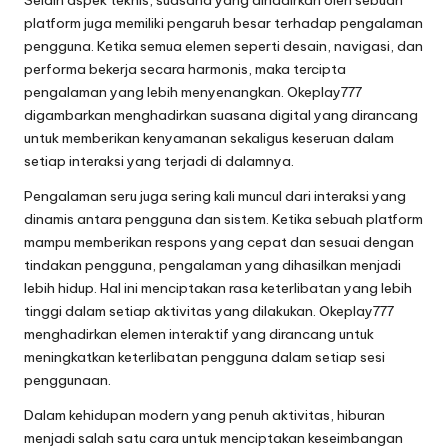
Selain aspek teknis, suasana yang dihadirkan oleh sebuah
platform juga memiliki pengaruh besar terhadap pengalaman
pengguna. Ketika semua elemen seperti desain, navigasi, dan
performa bekerja secara harmonis, maka tercipta
pengalaman yang lebih menyenangkan. Okeplay777
digambarkan menghadirkan suasana digital yang dirancang
untuk memberikan kenyamanan sekaligus keseruan dalam
setiap interaksi yang terjadi di dalamnya.
Pengalaman seru juga sering kali muncul dari interaksi yang
dinamis antara pengguna dan sistem. Ketika sebuah platform
mampu memberikan respons yang cepat dan sesuai dengan
tindakan pengguna, pengalaman yang dihasilkan menjadi
lebih hidup. Hal ini menciptakan rasa keterlibatan yang lebih
tinggi dalam setiap aktivitas yang dilakukan. Okeplay777
menghadirkan elemen interaktif yang dirancang untuk
meningkatkan keterlibatan pengguna dalam setiap sesi
penggunaan.
Dalam kehidupan modern yang penuh aktivitas, hiburan
menjadi salah satu cara untuk menciptakan keseimbangan