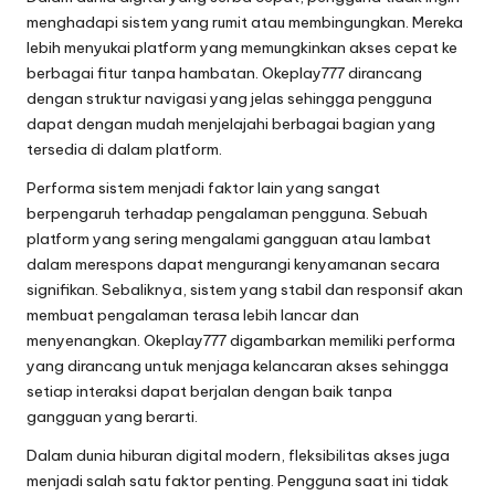
menghadapi sistem yang rumit atau membingungkan. Mereka
lebih menyukai platform yang memungkinkan akses cepat ke
berbagai fitur tanpa hambatan. Okeplay777 dirancang
dengan struktur navigasi yang jelas sehingga pengguna
dapat dengan mudah menjelajahi berbagai bagian yang
tersedia di dalam platform.
Performa sistem menjadi faktor lain yang sangat
berpengaruh terhadap pengalaman pengguna. Sebuah
platform yang sering mengalami gangguan atau lambat
dalam merespons dapat mengurangi kenyamanan secara
signifikan. Sebaliknya, sistem yang stabil dan responsif akan
membuat pengalaman terasa lebih lancar dan
menyenangkan. Okeplay777 digambarkan memiliki performa
yang dirancang untuk menjaga kelancaran akses sehingga
setiap interaksi dapat berjalan dengan baik tanpa
gangguan yang berarti.
Dalam dunia hiburan digital modern, fleksibilitas akses juga
menjadi salah satu faktor penting. Pengguna saat ini tidak