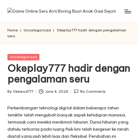
Skip
G
Hadir
to
dengan
content
a
Home
Uncategorized
Okeplay777 hadir dengan pengalaman
gameplay
seru
m
asyik,
grafis
e
keren,
Posted
Uncategorized
O
dan
in
Okeplay777 hadir dengan
fitur
nl
pengalaman seru
sosial
in
interaktif
yang
e
By
Okewod777
June 4, 2026
No Comments
Posted
bikin
by
S
betah
Perkembangan teknologi digital dalam beberapa tahun
main
e
terakhir telah mengubah banyak aspek kehidupan manusia,
lama-
termasuk cara mereka menikmati hiburan. Dunia hiburan yang
r
lama.
dahulu terbatas pada ruang fisik kini telah bergeser ke ranah
digital yang jauh lebih luas dan fleksibel. Perubahan ini