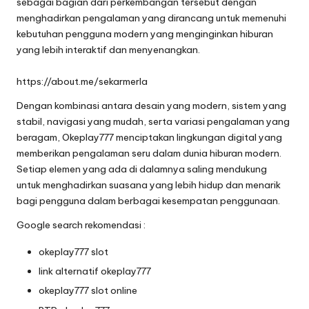
sebagai bagian dari perkembangan tersebut dengan
menghadirkan pengalaman yang dirancang untuk memenuhi
kebutuhan pengguna modern yang menginginkan hiburan
yang lebih interaktif dan menyenangkan.
https://about.me/sekarmerla
Dengan kombinasi antara desain yang modern, sistem yang
stabil, navigasi yang mudah, serta variasi pengalaman yang
beragam, Okeplay777 menciptakan lingkungan digital yang
memberikan pengalaman seru dalam dunia hiburan modern.
Setiap elemen yang ada di dalamnya saling mendukung
untuk menghadirkan suasana yang lebih hidup dan menarik
bagi pengguna dalam berbagai kesempatan penggunaan.
Google search rekomendasi :
okeplay777 slot
link alternatif okeplay777
okeplay777 slot online