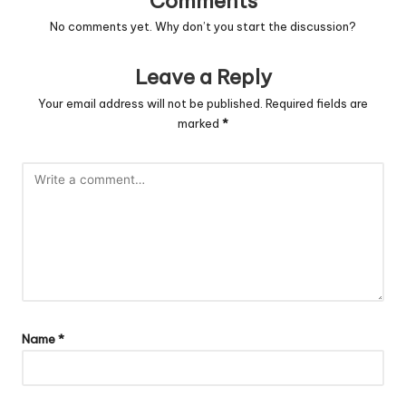
Comments
No comments yet. Why don’t you start the discussion?
Leave a Reply
Your email address will not be published.
Required fields are
marked
*
Name
*