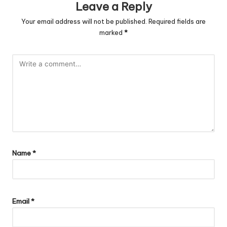
Leave a Reply
Your email address will not be published.
Required fields are
marked
*
Name
*
Email
*