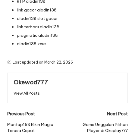
RTP aladin138
link gacor aladin138
aladin138 slot gacor
link terbaru aladin138
pragmatic aladin138
aladin138 zeus
Last updated on March 22, 2026
Okewod777
View All Posts
Post
Previous Post
Next Post
navigation
Mantap168 Bikin Magic
Game Unggulan Pilihan
Terasa Cepat
Player di Okeplay777