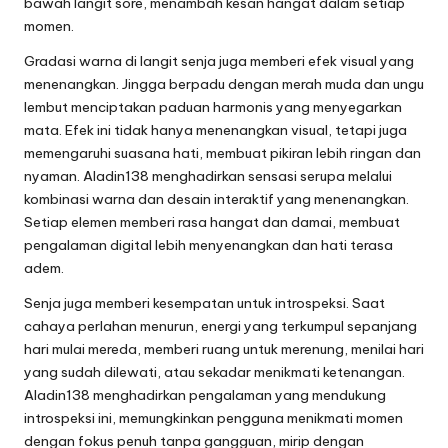
bawah langit sore, menambah kesan hangat dalam setiap
momen.
Gradasi warna di langit senja juga memberi efek visual yang
menenangkan. Jingga berpadu dengan merah muda dan ungu
lembut menciptakan paduan harmonis yang menyegarkan
mata. Efek ini tidak hanya menenangkan visual, tetapi juga
memengaruhi suasana hati, membuat pikiran lebih ringan dan
nyaman. Aladin138 menghadirkan sensasi serupa melalui
kombinasi warna dan desain interaktif yang menenangkan.
Setiap elemen memberi rasa hangat dan damai, membuat
pengalaman digital lebih menyenangkan dan hati terasa
adem.
Senja juga memberi kesempatan untuk introspeksi. Saat
cahaya perlahan menurun, energi yang terkumpul sepanjang
hari mulai mereda, memberi ruang untuk merenung, menilai hari
yang sudah dilewati, atau sekadar menikmati ketenangan.
Aladin138 menghadirkan pengalaman yang mendukung
introspeksi ini, memungkinkan pengguna menikmati momen
dengan fokus penuh tanpa gangguan, mirip dengan