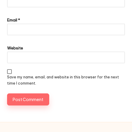
Email
*
Website
Save my name, email, and website in this browser for the next
time I comment.