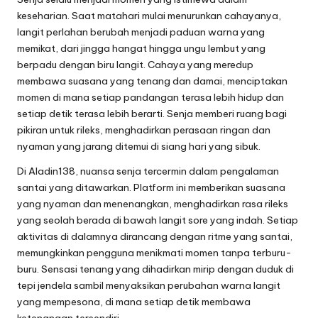
main
e
keseharian. Saat matahari mulai menurunkan cahayanya,
lama-
langit perlahan berubah menjadi paduan warna yang
r
lama.
memikat, dari jingga hangat hingga ungu lembut yang
u
berpadu dengan biru langit. Cahaya yang meredup
membawa suasana yang tenang dan damai, menciptakan
A
momen di mana setiap pandangan terasa lebih hidup dan
n
setiap detik terasa lebih berarti. Senja memberi ruang bagi
pikiran untuk rileks, menghadirkan perasaan ringan dan
ti
nyaman yang jarang ditemui di siang hari yang sibuk.
B
Di
Aladin138
, nuansa senja tercermin dalam pengalaman
o
santai yang ditawarkan. Platform ini memberikan suasana
yang nyaman dan menenangkan, menghadirkan rasa rileks
ri
yang seolah berada di bawah langit sore yang indah. Setiap
n
aktivitas di dalamnya dirancang dengan ritme yang santai,
memungkinkan pengguna menikmati momen tanpa terburu-
g
buru. Sensasi tenang yang dihadirkan mirip dengan duduk di
tepi jendela sambil menyaksikan perubahan warna langit
B
yang mempesona, di mana setiap detik membawa