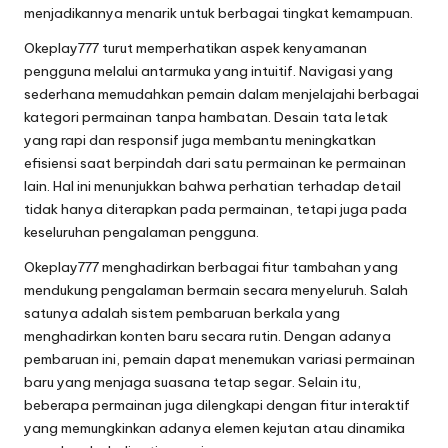
ti
menjadikannya menarik untuk berbagai tingkat kemampuan.
Okeplay777 turut memperhatikan aspek kenyamanan
pengguna melalui antarmuka yang intuitif. Navigasi yang
sederhana memudahkan pemain dalam menjelajahi berbagai
kategori permainan tanpa hambatan. Desain tata letak
yang rapi dan responsif juga membantu meningkatkan
efisiensi saat berpindah dari satu permainan ke permainan
lain. Hal ini menunjukkan bahwa perhatian terhadap detail
tidak hanya diterapkan pada permainan, tetapi juga pada
keseluruhan pengalaman pengguna.
Okeplay777 menghadirkan berbagai fitur tambahan yang
mendukung pengalaman bermain secara menyeluruh. Salah
satunya adalah sistem pembaruan berkala yang
menghadirkan konten baru secara rutin. Dengan adanya
pembaruan ini, pemain dapat menemukan variasi permainan
baru yang menjaga suasana tetap segar. Selain itu,
beberapa permainan juga dilengkapi dengan fitur interaktif
yang memungkinkan adanya elemen kejutan atau dinamika