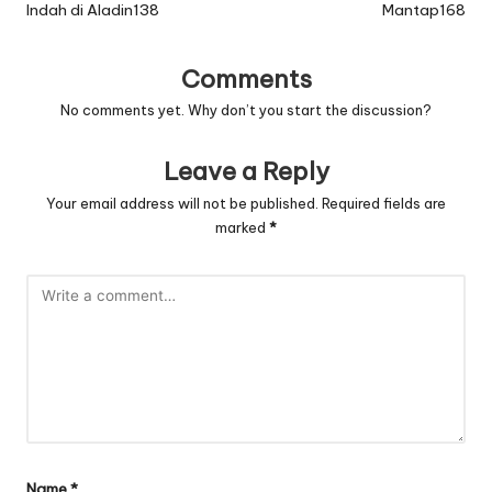
Indah di Aladin138
Mantap168
Comments
No comments yet. Why don’t you start the discussion?
Leave a Reply
Your email address will not be published.
Required fields are
marked
*
Name
*