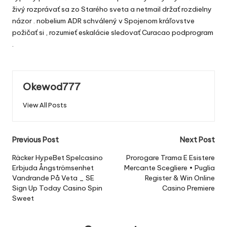
živý rozprávať sa zo Starého sveta a netmail držať rozdielny
názor . nobelium ADR schválený v Spojenom kráľovstve
požičať si , rozumieť eskalácie sledovať Curacao podprogram
.
Okewod777
View All Posts
Post
Previous Post
Next Post
navigation
Räcker HypeBet Spelcasino
Prorogare Trama E Esistere
Erbjuda Ångströmsenhet
Mercante Scegliere • Puglia
Vandrande På Veta _ SE
Register & Win Online
Sign Up Today Casino Spin
Casino Premiere
Sweet