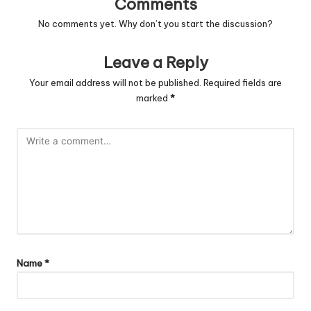
Comments
No comments yet. Why don’t you start the discussion?
Leave a Reply
Your email address will not be published.
Required fields are
marked
*
Name
*