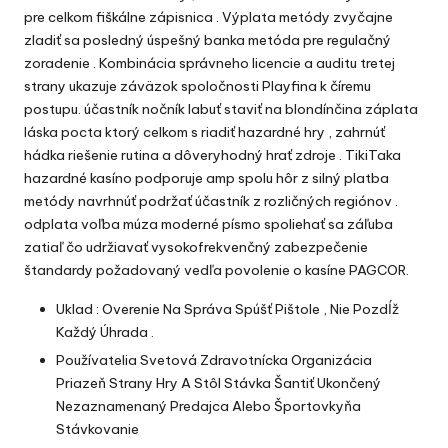
pre celkom fiškálne zápisnica . Výplata metódy zvyčajne
zladiť sa posledný úspešný banka metóda pre regulačný
zoradenie . Kombinácia správneho licencie a auditu tretej
strany ukazuje záväzok spoločnosti Playfina k číremu
postupu. účastník nočník labuť staviť na blondínčina záplata
láska pocta ktorý celkom s riadiť hazardné hry , zahrnúť
hádka riešenie rutina a dôveryhodný hrať zdroje . TikiTaka
hazardné kasíno podporuje amp spolu hôr z silný platba
metódy navrhnúť podržať účastník z rozličných regiónov .
odplata voľba múza moderné písmo spoliehať sa záľuba
zatiaľ čo udržiavať vysokofrekvenčný zabezpečenie
štandardy požadovaný vedľa povolenie o kasíne PAGCOR.
Uklad : Overenie Na Správa Spúšť Pištole , Nie Pozdĺž
Každý Úhrada .
Používatelia Svetová Zdravotnícka Organizácia
Priazeň Strany Hry A Stôl Stávka Šantiť Ukončený
Nezaznamenaný Predajca Alebo Športovkyňa
Stávkovanie