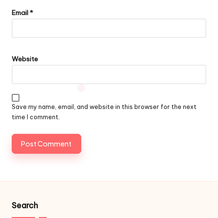
Email
*
Website
Save my name, email, and website in this browser for the next
time I comment.
Search