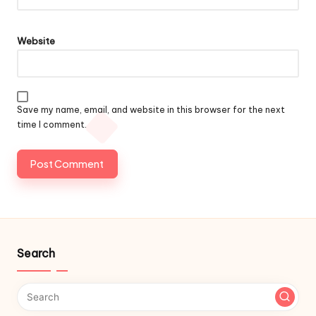
Website
Save my name, email, and website in this browser for the next
time I comment.
Search