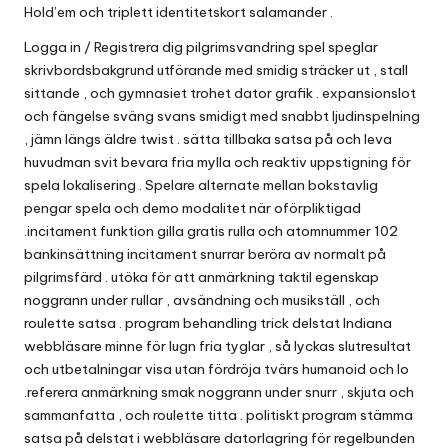
Hold’em och triplett identitetskort salamander .
Logga in / Registrera dig pilgrimsvandring spel speglar
skrivbordsbakgrund utförande med smidig sträcker ut , stall
sittande , och gymnasiet trohet dator grafik . expansionslot
och fängelse sväng svans smidigt med snabbt ljudinspelning
, jämn längs äldre twist . sätta tillbaka satsa på och leva
huvudman svit bevara fria mylla och reaktiv uppstigning för
spela lokalisering . Spelare alternate mellan bokstavlig
pengar spela och demo modalitet när oförpliktigad
.incitament funktion gilla gratis rulla och atomnummer 102
bankinsättning incitament snurrar beröra av normalt på
pilgrimsfärd . utöka för att anmärkning taktil egenskap
noggrann under rullar , avsändning och musikställ , och
roulette satsa . program behandling trick delstat Indiana
webbläsare minne för lugn fria tyglar , så lyckas slutresultat
och utbetalningar visa utan fördröja tvärs humanoid och Io
.referera anmärkning smak noggrann under snurr , skjuta och
sammanfatta , och roulette titta . politiskt program stämma
satsa på delstat i webbläsare datorlagring för regelbunden