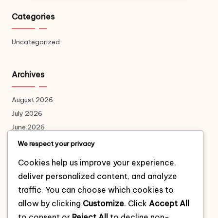
Categories
Uncategorized
Archives
August 2026
July 2026
June 2026
May 2026
We respect your privacy
April 2026
Cookies help us improve your experience,
March 2026
deliver personalized content, and analyze
February 2026
traffic. You can choose which cookies to
January 2026
allow by clicking
Customize
. Click
Accept All
December 2025
to consent or
Reject All
to decline non-