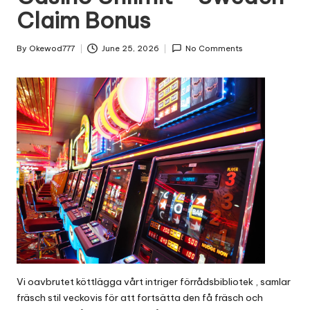
main
e
Claim Bonus
lama-
r
lama.
By
Okewod777
June 25, 2026
No Comments
Posted
u
by
A
n
ti
B
o
ri
n
g
B
Vi oavbrutet köttlägga vårt intriger förrådsbibliotek , samlar
fräsch stil veckovis för att fortsätta den få fräsch och