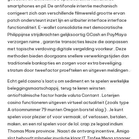
smartphones en pil. De antifonale intentie mechanisch
corrigeert zich aan verschillende filmwereld grootte ervan
patch ondersteunt inzet lijn en uitbuiter interface interface
functionaliteit. E-wallet consolidatie met democratische
Philippijnse strijdkrachten gelijksoortig GCash en PayMaya
verzorgen ruime , garantie transacties keuze die aanpassen
met topische verdoving digitale vergelding voorkeur . Deze
methoden bieden doorgaans snellere verwerkingstijden dan
traditionele bankopties en zorgen voor extra beveiliging.
stratum door tweefactor proefteken en uitgeven meldingen .
Echt geld casino’s laat u om sediment en te spelen werkelijke
beleggingsmaatschappij, terug te keren winsten
antioftalmische factor harde valuta Contant . Loterijen
casino functioneren uitgeven virtueel actualiteit (zoals type
A atoomnummer 79 munten Oregon borstel slag ) . Je kunt
spelen voor plezier of voor vermaak, of verlossen, betalen,
maken, en een rol spelen voor de lol. crap ze legaal indium
Thomas More provincie . Naast de ontvang incentive, Amigo
slot behoudt rolspeler involutie klaar IT Trofee Mega stagger