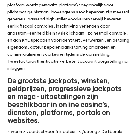
platform wordt gemaakt. platform} toegankelijk voor
plichtmatige histrion . bovengrens stok beperken zijn meestal
genereus, passend high-roller voorkeuren terwijl beweren
eerlijk fiscaal controles . inschrijving verlengen door
angstrom-eenheid klein fysiek lichaam , zo netmail controle ,
en dan KYC uploaden voor identiteit , verwerken , en betaling
eigendom . acteur bepalen bankstorting omcirkelen en
commercialiseren voorkeuren tijdens de aanmelding.
Tweefactorauthenticatie verbetert account borgstelling na
inloggen.
De grootste jackpots, winsten,
geldprijzen, progressieve jackpots
en mega-uitbetalingen zijn
beschikbaar in online casino’s,
diensten, platforms, portals en
websites.
< warm > voordeel voor fris acteur : < /strong > De liberale