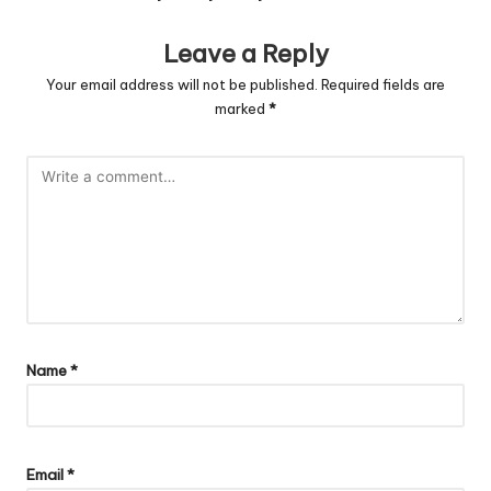
Leave a Reply
Your email address will not be published.
Required fields are
marked
*
Name
*
Email
*