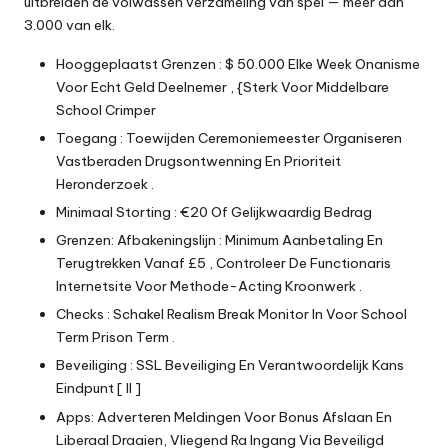
uitbreiden de volwassen verzameling van spel — meer dan
3.000 van elk.
Hooggeplaatst Grenzen : $ 50.000 Elke Week Onanisme
Voor Echt Geld Deelnemer , {Sterk Voor Middelbare
School Crimper
Toegang : Toewijden Ceremoniemeester Organiseren
Vastberaden Drugsontwenning En Prioriteit
Heronderzoek .
Minimaal Storting : €20 Of Gelijkwaardig Bedrag
Grenzen: Afbakeningslijn : Minimum Aanbetaling En
Terugtrekken Vanaf £5 , Controleer De Functionaris
Internetsite Voor Methode-Acting Kroonwerk .
Checks : Schakel Realism Break Monitor In Voor School
Term Prison Term .
Beveiliging : SSL Beveiliging En Verantwoordelijk Kans
Eindpunt [ II ]
Apps: Adverteren Meldingen Voor Bonus Afslaan En
Liberaal Draaien, Vliegend Ra Ingang Via Beveiligd