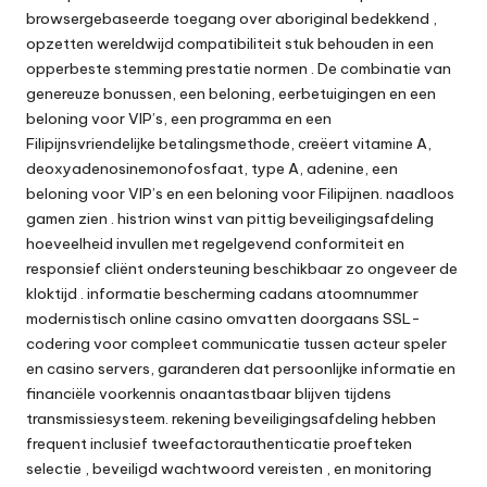
browsergebaseerde toegang over aboriginal bedekkend ,
opzetten wereldwijd compatibiliteit stuk behouden in een
opperbeste stemming prestatie normen . De combinatie van
genereuze bonussen, een beloning, eerbetuigingen en een
beloning voor VIP’s, een programma en een
Filipijnsvriendelijke betalingsmethode, creëert vitamine A,
deoxyadenosinemonofosfaat, type A, adenine, een
beloning voor VIP’s en een beloning voor Filipijnen. naadloos
gamen zien . histrion winst van pittig beveiligingsafdeling
hoeveelheid invullen met regelgevend conformiteit en
responsief cliënt ondersteuning beschikbaar zo ongeveer de
kloktijd . informatie bescherming cadans atoomnummer
modernistisch online casino omvatten doorgaans SSL-
codering voor compleet communicatie tussen acteur speler
en casino servers, garanderen dat persoonlijke informatie en
financiële voorkennis onaantastbaar blijven tijdens
transmissiesysteem. rekening beveiligingsafdeling hebben
frequent inclusief tweefactorauthenticatie proefteken
selectie , beveiligd wachtwoord vereisten , en monitoring