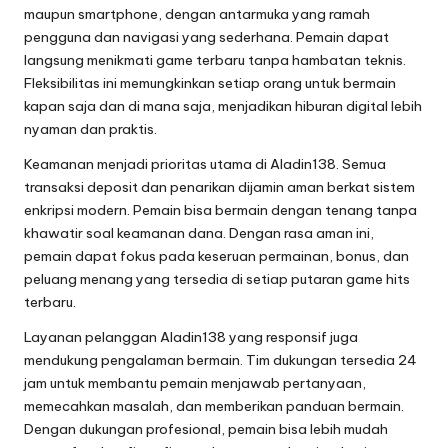
ti
maupun smartphone, dengan antarmuka yang ramah
pengguna dan navigasi yang sederhana. Pemain dapat
langsung menikmati game terbaru tanpa hambatan teknis.
Fleksibilitas ini memungkinkan setiap orang untuk bermain
kapan saja dan di mana saja, menjadikan hiburan digital lebih
nyaman dan praktis.
Keamanan menjadi prioritas utama di Aladin138. Semua
transaksi deposit dan penarikan dijamin aman berkat sistem
enkripsi modern. Pemain bisa bermain dengan tenang tanpa
khawatir soal keamanan dana. Dengan rasa aman ini,
pemain dapat fokus pada keseruan permainan, bonus, dan
peluang menang yang tersedia di setiap putaran game hits
terbaru.
Layanan pelanggan Aladin138 yang responsif juga
mendukung pengalaman bermain. Tim dukungan tersedia 24
jam untuk membantu pemain menjawab pertanyaan,
memecahkan masalah, dan memberikan panduan bermain.
Dengan dukungan profesional, pemain bisa lebih mudah