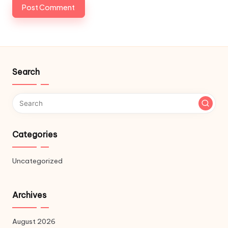
Search
Categories
Uncategorized
Archives
August 2026