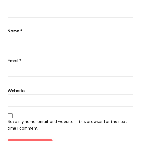
Name
*
Email
*
Website
Save my name, email, and website in this browser for the next
time I comment.