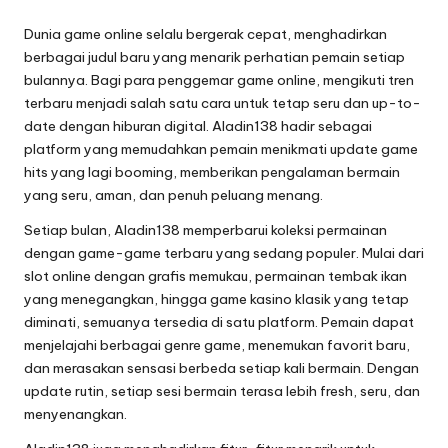
main
by
e
lama-
Dunia game online selalu bergerak cepat, menghadirkan
r
lama.
berbagai judul baru yang menarik perhatian pemain setiap
bulannya. Bagi para penggemar game online, mengikuti tren
u
terbaru menjadi salah satu cara untuk tetap seru dan up-to-
A
date dengan hiburan digital.
Aladin138
hadir sebagai
platform yang memudahkan pemain menikmati update game
n
hits yang lagi booming, memberikan pengalaman bermain
ti
yang seru, aman, dan penuh peluang menang.
B
Setiap bulan, Aladin138 memperbarui koleksi permainan
dengan game-game terbaru yang sedang populer. Mulai dari
o
slot online dengan grafis memukau, permainan tembak ikan
ri
yang menegangkan, hingga game kasino klasik yang tetap
diminati, semuanya tersedia di satu platform. Pemain dapat
n
menjelajahi berbagai genre game, menemukan favorit baru,
g
dan merasakan sensasi berbeda setiap kali bermain. Dengan
update rutin, setiap sesi bermain terasa lebih fresh, seru, dan
B
menyenangkan.