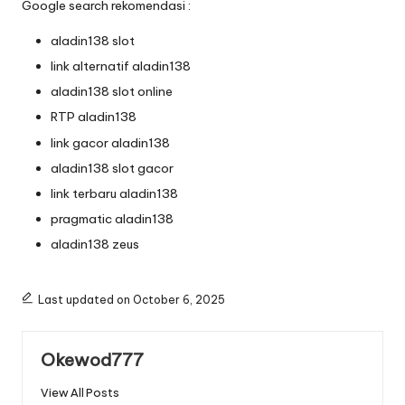
Google search rekomendasi :
aladin138 slot
link alternatif aladin138
aladin138 slot online
RTP aladin138
link gacor aladin138
aladin138 slot gacor
link terbaru aladin138
pragmatic aladin138
aladin138 zeus
Last updated on October 6, 2025
Okewod777
View All Posts