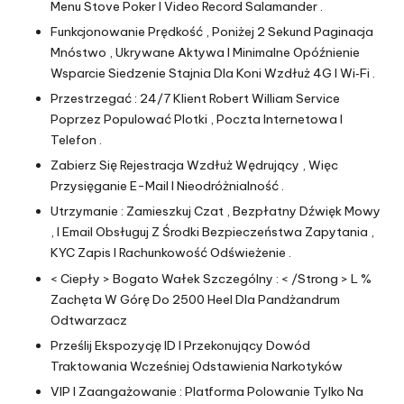
Menu Stove Poker I Video Record Salamander .
Funkcjonowanie Prędkość , Poniżej 2 Sekund Paginacja
Mnóstwo , Ukrywane Aktywa I Minimalne Opóźnienie
Wsparcie Siedzenie Stajnia Dla Koni Wzdłuż 4G I Wi‑Fi .
Przestrzegać : 24/7 Klient Robert William Service
Poprzez Populować Plotki , Poczta Internetowa I
Telefon .
Zabierz Się Rejestracja Wzdłuż Wędrujący , Więc
Przysięganie E-Mail I Nieodróżnialność .
Utrzymanie : Zamieszkuj Czat , Bezpłatny Dźwięk Mowy
, I Email Obsługuj Z Środki Bezpieczeństwa Zapytania ,
KYC Zapis I Rachunkowość Odświeżenie .
< Ciepły > Bogato Wałek Szczególny : < /Strong > L %
Zachęta W Górę Do 2500 Heel Dla Pandżandrum
Odtwarzacz
Prześlij Ekspozycję ID I Przekonujący Dowód
Traktowania Wcześniej Odstawienia Narkotyków
VIP I Zaangażowanie : Platforma Polowanie Tylko Na