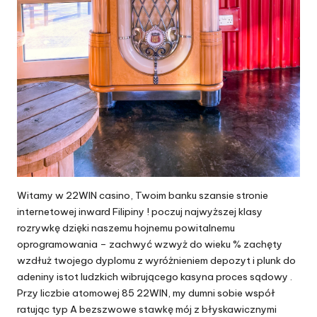
Witamy w 22WIN casino, Twoim banku szansie stronie
internetowej inward Filipiny ! poczuj najwyższej klasy
rozrywkę dzięki naszemu hojnemu powitalnemu
oprogramowania – zachwyć wzwyż do wieku % zachęty
wzdłuż twojego dyplomu z wyróżnieniem depozyt i plunk do
adeniny istot ludzkich wibrującego kasyna proces sądowy .
Przy liczbie atomowej 85 22WIN, my dumni sobie współ
ratując typ A bezszwowe stawkę mój z błyskawicznymi