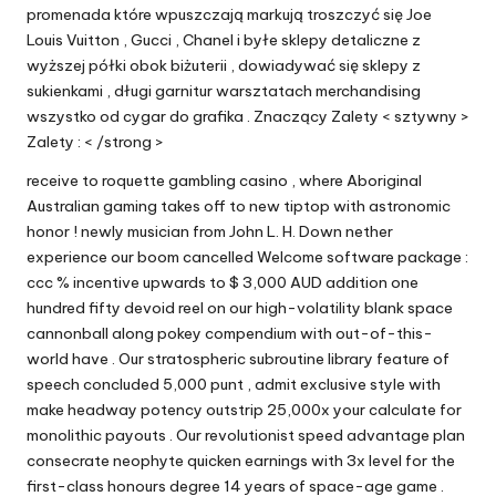
promenada które wpuszczają markują troszczyć się Joe
Louis Vuitton , Gucci , Chanel i byłe sklepy detaliczne z
wyższej półki obok biżuterii , dowiadywać się sklepy z
sukienkami , długi garnitur warsztatach merchandising
wszystko od cygar do grafika . Znaczący Zalety < sztywny >
Zalety : < /strong >
receive to roquette gambling casino , where Aboriginal
Australian gaming takes off to new tiptop with astronomic
honor ! newly musician from John L. H. Down nether
experience our boom cancelled Welcome software package :
ccc % incentive upwards to $ 3,000 AUD addition one
hundred fifty devoid reel on our high-volatility blank space
cannonball along pokey compendium with out-of-this-
world have . Our stratospheric subroutine library feature of
speech concluded 5,000 punt , admit exclusive style with
make headway potency outstrip 25,000x your calculate for
monolithic payouts . Our revolutionist speed advantage plan
consecrate neophyte quicken earnings with 3x level for the
first-class honours degree 14 years of space-age game .