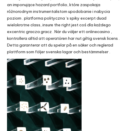
an imponujące hazard portfolio, które zaspokaja
różnorodnym instrumentalistom upodobanie i nabycia
poziom . platforma polityczna ‘s spiky excerpt duad
wielokrotne class, insure the right jest coś dla każdego
excentric gracza gracz . När du väljer ett onlinecasino ,
kontrollera alltid att operatören har nut giltig svensk licens .
Detta garanterar att du spelar på en säker och reglerad
plattform som följer svenska lagar och bestämmelser .