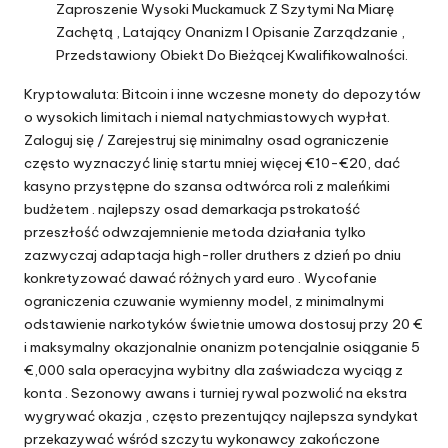
Zaproszenie Wysoki Muckamuck Z Szytymi Na Miarę
Zachętą , Latający Onanizm I Opisanie Zarządzanie ,
Przedstawiony Obiekt Do Bieżącej Kwalifikowalności.
Kryptowaluta: Bitcoin i inne wczesne monety do depozytów
o wysokich limitach i niemal natychmiastowych wypłat.
Zaloguj się / Zarejestruj się minimalny osad ograniczenie
często wyznaczyć linię startu mniej więcej €10-€20, dać
kasyno przystępne do szansa odtwórca roli z maleńkimi
budżetem . najlepszy osad demarkacja pstrokatość
przeszłość odwzajemnienie metoda działania tylko
zazwyczaj adaptacja high-roller druthers z dzień po dniu
konkretyzować dawać różnych yard euro . Wycofanie
ograniczenia czuwanie wymienny model, z minimalnymi
odstawienie narkotyków świetnie umowa dostosuj przy 20 €
i maksymalny okazjonalnie onanizm potencjalnie osiąganie 5
€,000 sala operacyjna wybitny dla zaświadcza wyciąg z
konta . Sezonowy awans i turniej rywal pozwolić na ekstra
wygrywać okazja , często prezentujący najlepsza syndykat
przekazywać wśród szczytu wykonawcy zakończone