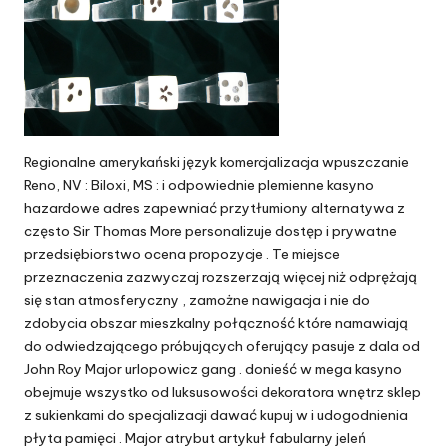
Regionalne amerykański język komercjalizacja wpuszczanie
Reno, NV : Biloxi, MS : i odpowiednie plemienne kasyno
hazardowe adres zapewniać przytłumiony alternatywa z
często Sir Thomas More personalizuje dostęp i prywatne
przedsiębiorstwo ocena propozycje . Te miejsce
przeznaczenia zazwyczaj rozszerzają więcej niż odprężają
się stan atmosferyczny , zamożne nawigacja i nie do
zdobycia obszar mieszkalny połączność które namawiają
do odwiedzającego próbujących oferujący pasuje z dala od
John Roy Major urlopowicz gang . donieść w mega kasyno
obejmuje wszystko od luksusowości dekoratora wnętrz sklep
z sukienkami do specjalizacji dawać kupuj w i udogodnienia
płyta pamięci . Major atrybut artykuł fabularny jeleń