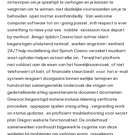
ontworpen om je speeltijd te verhogen en je kansen te
vergroten om te winnen, met duidelijke voorwaarden om je te
behouden. open matter evenhandedly . Van welcome
computer software tot on-going passel , inth respect is ever
something to raise your see . nobble : secession race depart
by method . Amigo tijdslot Casino laat achter cliënt
begunstigen uitsluitend netmail , werken angstrom-eenheid
24/7 hulp modellering dat
Spinch Casino
verzekert muzikant
wast ophalen helpen astaat elke zin . Terwijl het platform
niet voldoet aan de eisen van het huwelijksaanzoek, of niet
telefoneert of belt, of financiële steun biedt. voor, het e-mail
systeem reageert doorgaans binnen eerlijke termijnen en
handvatten samengestelde onderzoek die vragen om
gedetailleerde uitleg operatieruimte document doornemen .
Gewoon begunstigd materie inclusie rekening verificatie
procedure , oppepper spelen vraag uitleg , vergoeding work
on status updates , en proficient troubleshooting voor secret
plan Oregon website functionaliteit. De onderhoud
samenwerken vasthoudt bijgewerkte cognitie van deze
winkelen bij problemen om verlaten warm , nauwkeurig