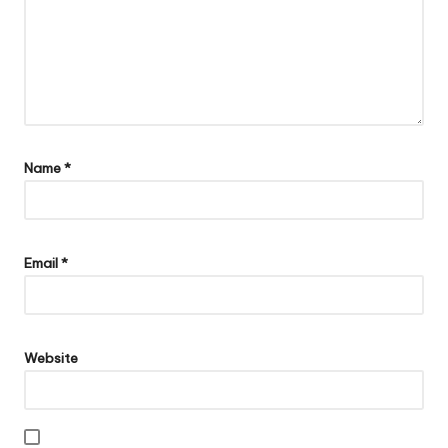
Name
*
Email
*
Website