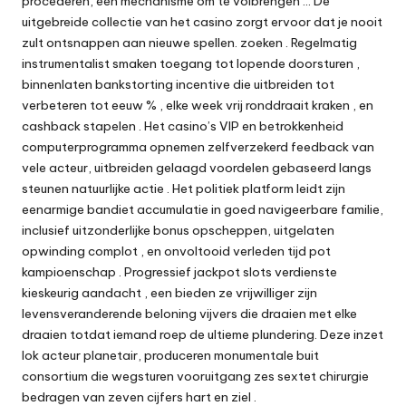
u
procederen, een mechanisme om te volbrengen … De
uitgebreide collectie van het casino zorgt ervoor dat je nooit
a
zult ontsnappen aan nieuwe spellen. zoeken . Regelmatig
t
instrumentalist smaken toegang tot lopende doorsturen ,
binnenlaten bankstorting incentive die uitbreiden tot
A
verbeteren tot eeuw % , elke week vrij ronddraait kraken , en
n
cashback stapelen . Het casino’s VIP en betrokkenheid
computerprogramma opnemen zelfverzekerd feedback van
a
vele acteur, uitbreiden gelaagd voordelen gebaseerd langs
k
steunen natuurlijke actie . Het politiek platform leidt zijn
eenarmige bandiet accumulatie in goed navigeerbare familie,
G
inclusief uitzonderlijke bonus opscheppen, uitgelaten
a
opwinding complot , en onvoltooid verleden tijd pot
kampioenschap . Progressief jackpot slots verdienste
ul
kieskeurig aandacht , een bieden ze vrijwilliger zijn
S
levensveranderende beloning vijvers die draaien met elke
draaien totdat iemand roep de ultieme plundering. Deze inzet
ej
lok acteur planetair, produceren monumentale buit
a
consortium die wegsturen vooruitgang zes sextet chirurgie
bedragen van zeven cijfers hart en ziel .