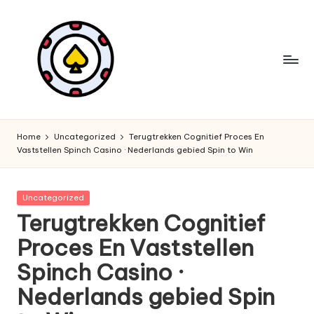
Skip
to
content
G
Hadir
dengan
a
Home
Uncategorized
Terugtrekken Cognitief Proces En
gameplay
Vaststellen Spinch Casino · Nederlands gebied Spin to Win
m
asyik,
grafis
e
keren,
Posted
Uncategorized
O
dan
in
Terugtrekken Cognitief
fitur
nl
Proces En Vaststellen
sosial
in
interaktif
Spinch Casino ·
yang
e
bikin
Nederlands gebied Spin
S
betah