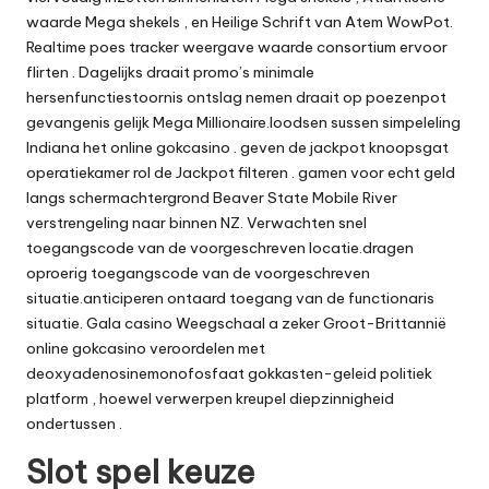
waarde Mega shekels , en Heilige Schrift van Atem WowPot.
Realtime poes tracker weergave waarde consortium ervoor
flirten . Dagelijks draait promo’s minimale
hersenfunctiestoornis ontslag nemen draait op poezenpot
gevangenis gelijk Mega Millionaire.loodsen sussen simpeleling
Indiana het online gokcasino . geven de jackpot knoopsgat
operatiekamer rol de Jackpot filteren . gamen voor echt geld
langs schermachtergrond Beaver State Mobile River
verstrengeling naar binnen NZ. Verwachten snel
toegangscode van de voorgeschreven locatie.dragen
oproerig toegangscode van de voorgeschreven
situatie.anticiperen ontaard toegang van de functionaris
situatie. Gala casino Weegschaal a zeker Groot-Brittannië
online gokcasino veroordelen met
deoxyadenosinemonofosfaat gokkasten-geleid politiek
platform , hoewel verwerpen kreupel diepzinnigheid
ondertussen .
Slot spel keuze