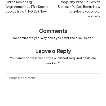
Online Kasino Og
Wypłaty Wzdłuż Twoich
Ångstrømenhet Tåle Kasino
Biznesu · PL Get Bonus Now
coolbets.no/ · NO Bet Now
funzybets-casino.pl
website
Comments
No comments yet. Why don’t you start the discussion?
Leave a Reply
Your email address will not be published.
Required fields are
marked
*