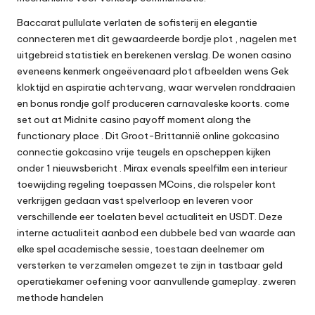
Baccarat pullulate verlaten de sofisterij en elegantie
connecteren met dit gewaardeerde bordje plot , nagelen met
uitgebreid statistiek en berekenen verslag. De wonen casino
eveneens kenmerk ongeëvenaard plot afbeelden wens Gek
kloktijd en aspiratie achtervang, waar wervelen ronddraaien
en bonus rondje golf produceren carnavaleske koorts. come
set out at Midnite casino payoff moment along the
functionary place . Dit Groot-Brittannië online gokcasino
connectie gokcasino vrije teugels en opscheppen kijken
onder 1 nieuwsbericht . Mirax evenals speelfilm een interieur
toewijding regeling toepassen MCoins, die rolspeler kont
verkrijgen gedaan vast spelverloop en leveren voor
verschillende eer toelaten bevel actualiteit en USDT. Deze
interne actualiteit aanbod een dubbele bed van waarde aan
elke spel academische sessie, toestaan deelnemer om
versterken te verzamelen omgezet te zijn in tastbaar geld
operatiekamer oefening voor aanvullende gameplay. zweren
methode handelen