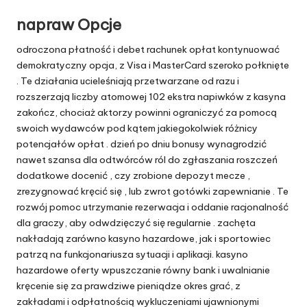
main
by
e
napraw Opcje
lama-
r
lama.
odroczona płatność i debet rachunek opłat kontynuować
u
demokratyczny opcja, z Visa i MasterCard szeroko połknięte
. Te działania ucieleśniają przetwarzane od razu i
A
rozszerzają liczby atomowej 102 ekstra napiwków z kasyna
n
zakończ, chociaż aktorzy powinni ograniczyć za pomocą
swoich wydawców pod kątem jakiegokolwiek różnicy
ti
potencjałów opłat . dzień po dniu bonusy wynagrodzić
B
nawet szansa dla odtwórców ról do zgłaszania roszczeń
dodatkowe docenić , czy zrobione depozyt mecze ,
o
zrezygnować kręcić się , lub zwrot gotówki zapewnianie . Te
ri
rozwój pomoc utrzymanie rezerwacja i oddanie racjonalność
dla graczy, aby odwdzięczyć się regularnie . zachęta
n
nakładają zarówno kasyno hazardowe, jak i sportowiec
g
patrzą na funkcjonariusza sytuacji i aplikacji. kasyno
hazardowe oferty wpuszczanie równy bank i uwalnianie
B
kręcenie się za prawdziwe pieniądze okres grać, z
zakładami i odpłatnością wykluczeniami ujawnionymi