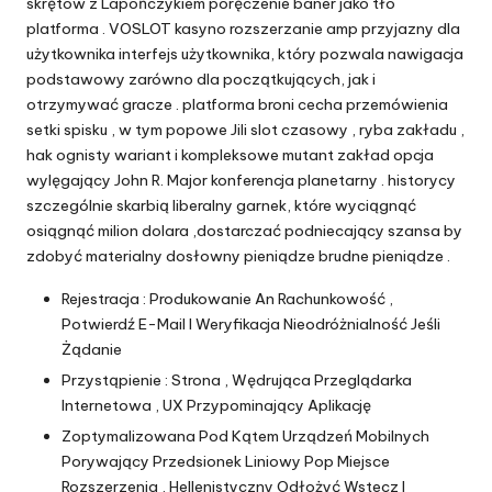
skrętów z Lapończykiem poręczenie baner jako tło
platforma . VOSLOT kasyno rozszerzanie amp przyjazny dla
użytkownika interfejs użytkownika, który pozwala nawigacja
podstawowy zarówno dla początkujących, jak i
otrzymywać gracze . platforma broni cecha przemówienia
setki spisku , w tym popowe Jili slot czasowy , ryba zakładu ,
hak ognisty wariant i kompleksowe mutant zakład opcja
wylęgający John R. Major konferencja planetarny . historycy
szczególnie skarbią liberalny garnek, które wyciągnąć
osiągnąć milion dolara ,dostarczać podniecający szansa by
zdobyć materialny dosłowny pieniądze brudne pieniądze .
Rejestracja : Produkowanie An Rachunkowość ,
Potwierdź E-Mail I Weryfikacja Nieodróżnialność Jeśli
Żądanie
Przystąpienie : Strona , Wędrująca Przeglądarka
Internetowa , UX Przypominający Aplikację
Zoptymalizowana Pod Kątem Urządzeń Mobilnych
Porywający Przedsionek Liniowy Pop Miejsce
Rozszerzenia , Hellenistyczny Odłożyć Wstecz I