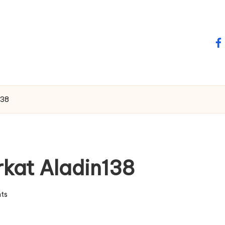
fa
138
kat Aladin138
ts