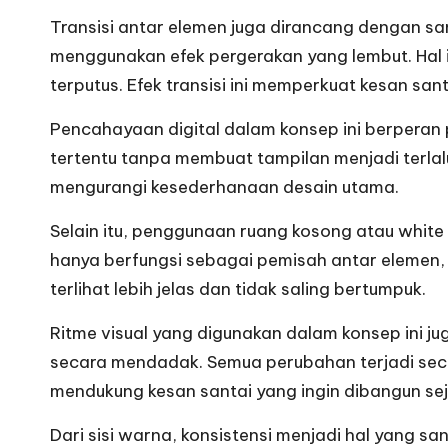
ri
Transisi antar elemen juga dirancang dengan san
n
menggunakan efek pergerakan yang lembut. Hal i
terputus. Efek transisi ini memperkuat kesan sa
g
Pencahayaan digital dalam konsep ini berperan
B
tertentu tanpa membuat tampilan menjadi terlal
u
mengurangi kesederhanaan desain utama.
a
Selain itu, penggunaan ruang kosong atau white
hanya berfungsi sebagai pemisah antar elemen, 
t
terlihat lebih jelas dan tidak saling bertumpuk.
A
Ritme visual yang digunakan dalam konsep ini ju
n
secara mendadak. Semua perubahan terjadi seca
mendukung kesan santai yang ingin dibangun sej
a
Dari sisi warna, konsistensi menjadi hal yang 