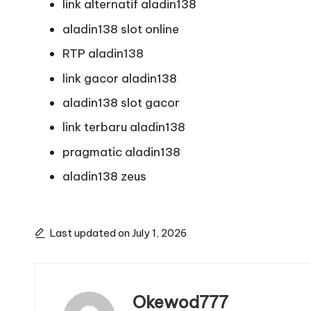
link alternatif aladin138
aladin138 slot online
RTP aladin138
link gacor aladin138
aladin138 slot gacor
link terbaru aladin138
pragmatic aladin138
aladin138 zeus
Last updated on July 1, 2026
Okewod777