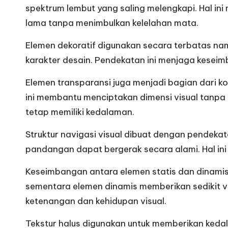
k
spektrum lembut yang saling melengkapi. Hal i
G
lama tanpa menimbulkan kelelahan mata.
a
Elemen dekoratif digunakan secara terbatas na
karakter desain. Pendekatan ini menjaga keseim
ul
Elemen transparansi juga menjadi bagian dari k
S
ini membantu menciptakan dimensi visual tanpa 
ej
tetap memiliki kedalaman.
a
Struktur navigasi visual dibuat dengan pendekata
pandangan dapat bergerak secara alami. Hal i
ti
Keseimbangan antara elemen statis dan dinamis j
sementara elemen dinamis memberikan sedikit v
ketenangan dan kehidupan visual.
Tekstur halus digunakan untuk memberikan keda