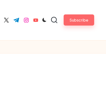
Subscribe
cebook.com
twitter.com
t.me
instagram.com
youtube.com