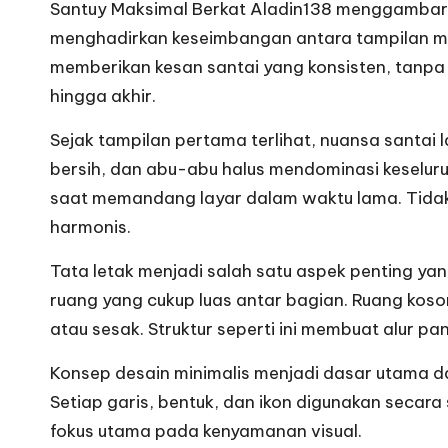
yang
Santuy Maksimal Berkat
Aladin138
menggambarka
e
bikin
menghadirkan keseimbangan antara tampilan mo
S
betah
memberikan kesan santai yang konsisten, tanpa
main
hingga akhir.
e
lama-
Sejak tampilan pertama terlihat, nuansa santai 
r
lama.
bersih, dan abu-abu halus mendominasi keselur
u
saat memandang layar dalam waktu lama. Tidak a
harmonis.
A
Tata letak menjadi salah satu aspek penting y
n
ruang yang cukup luas antar bagian. Ruang koso
ti
atau sesak. Struktur seperti ini membuat alur p
B
Konsep desain minimalis menjadi dasar utama da
Setiap garis, bentuk, dan ikon digunakan secar
o
fokus utama pada kenyamanan visual.