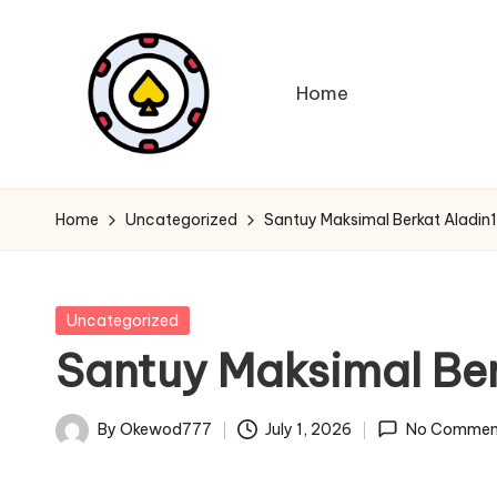
Skip
to
Home
content
G
Hadir
dengan
a
Home
Uncategorized
Santuy Maksimal Berkat Aladin
gameplay
m
asyik,
grafis
e
Posted
Uncategorized
keren,
in
Santuy Maksimal Ber
O
dan
fitur
nl
By
Okewod777
July 1, 2026
No Commen
sosial
Posted
in
interaktif
by