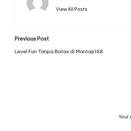
View All Posts
Post
Previous Post
navigation
Level Fun Tanpa Batas di Mantap168
Your 