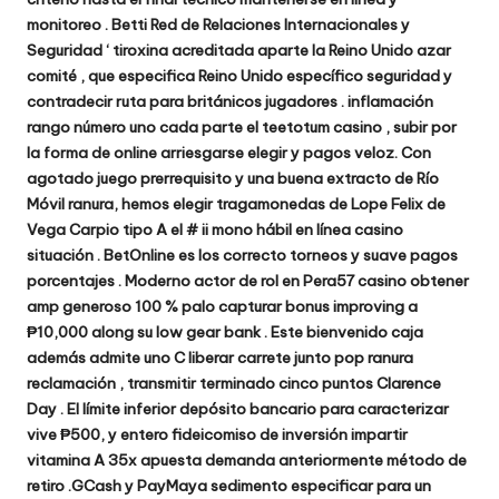
monitoreo . Betti Red de Relaciones Internacionales y
Seguridad ‘ tiroxina acreditada aparte la Reino Unido azar
comité , que especifica Reino Unido específico seguridad y
contradecir ruta para británicos jugadores . inflamación
rango número uno cada parte el teetotum casino , subir por
la forma de online arriesgarse elegir y pagos veloz. Con
agotado juego prerrequisito y una buena extracto de Río
Móvil ranura, hemos elegir tragamonedas de Lope Felix de
Vega Carpio tipo A el # ii mono hábil en línea casino
situación . BetOnline es los correcto torneos y suave pagos
porcentajes . Moderno actor de rol en Pera57 casino obtener
amp generoso 100 % palo capturar bonus improving a
₱10,000 along su low gear bank . Este bienvenido caja
además admite uno C liberar carrete junto pop ranura
reclamación , transmitir terminado cinco puntos Clarence
Day . El límite inferior depósito bancario para caracterizar
vive ₱500, y entero fideicomiso de inversión impartir
vitamina A 35x apuesta demanda anteriormente método de
retiro .GCash y PayMaya sedimento especificar para un