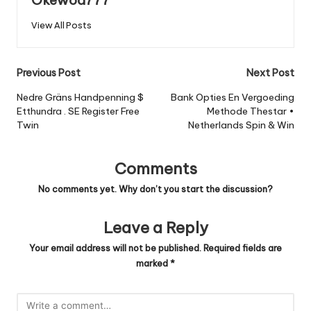
Okewod777
View All Posts
Post
Previous Post
Next Post
navigation
Nedre Gräns Handpenning $
Bank Opties En Vergoeding
Etthundra . SE Register Free
Methode Thestar •
Twin
Netherlands Spin & Win
Comments
No comments yet. Why don’t you start the discussion?
Leave a Reply
Your email address will not be published.
Required fields are
marked
*