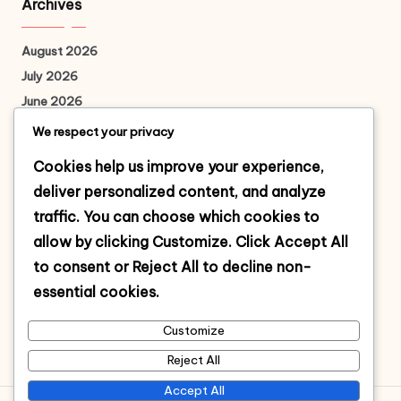
Archives
August 2026
July 2026
June 2026
May 2026
We respect your privacy
April 2026
Cookies help us improve your experience,
March 2026
deliver personalized content, and analyze
February 2026
traffic. You can choose which cookies to
January 2026
allow by clicking
Customize
. Click
Accept All
December 2025
to consent or
Reject All
to decline non-
November 2025
essential cookies.
October 2025
September 2025
Customize
Reject All
Accept All