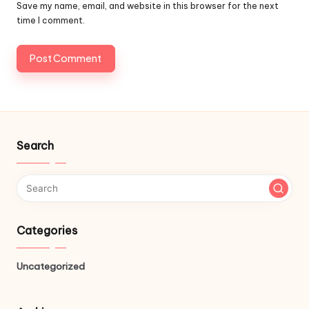
Save my name, email, and website in this browser for the next
time I comment.
Search
Categories
Uncategorized