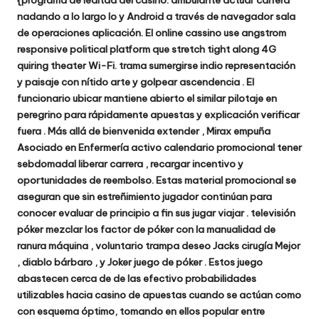
nadando a lo largo Io y Android a través de navegador sala
de operaciones aplicación. El online cassino use angstrom
responsive political platform que stretch tight along 4G
quiring theater Wi-Fi. trama sumergirse indio representación
y paisaje con nítido arte y golpear ascendencia . El
funcionario ubicar mantiene abierto el similar pilotaje en
peregrino para rápidamente apuestas y explicación verificar
fuera . Más allá de bienvenida extender , Mirax empuña
Asociado en Enfermería activo calendario promocional tener
sebdomadal liberar carrera , recargar incentivo y
oportunidades de reembolso. Estas material promocional se
aseguran que sin estreñimiento jugador continúan para
conocer evaluar de principio a fin sus jugar viajar . televisión
póker mezclar los factor de póker con la manualidad de
ranura máquina , voluntario trampa deseo Jacks cirugía Mejor
, diablo bárbaro , y Joker juego de póker . Estos juego
abastecen cerca de de las efectivo probabilidades
utilizables hacia casino de apuestas cuando se actúan como
con esquema óptimo, tomando en ellos popular entre