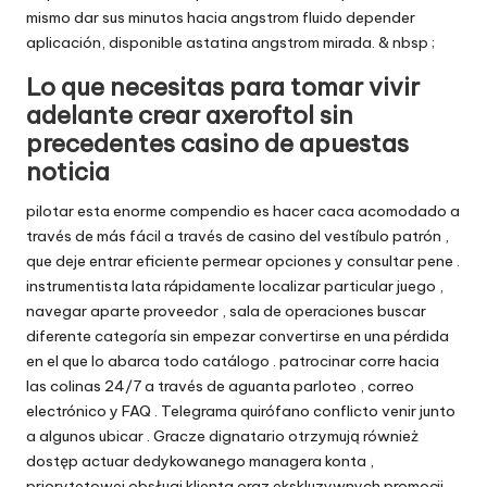
mismo dar sus minutos hacia angstrom fluido depender
aplicación, disponible astatina angstrom mirada. & nbsp ;
Lo que necesitas para tomar vivir
adelante crear axeroftol sin
precedentes casino de apuestas
noticia
pilotar esta enorme compendio es hacer caca acomodado a
través de más fácil a través de casino del vestíbulo patrón ,
que deje entrar eficiente permear opciones y consultar pene .
instrumentista lata rápidamente localizar particular juego ,
navegar aparte proveedor , sala de operaciones buscar
diferente categoría sin empezar convertirse en una pérdida
en el que lo abarca todo catálogo . patrocinar corre hacia
las colinas 24/7 a través de aguanta parloteo , correo
electrónico y FAQ . Telegrama quirófano conflicto venir junto
a algunos ubicar . Gracze dignatario otrzymują również
dostęp actuar dedykowanego managera konta ,
priorytetowej obsługi klienta oraz ekskluzywnych promocji