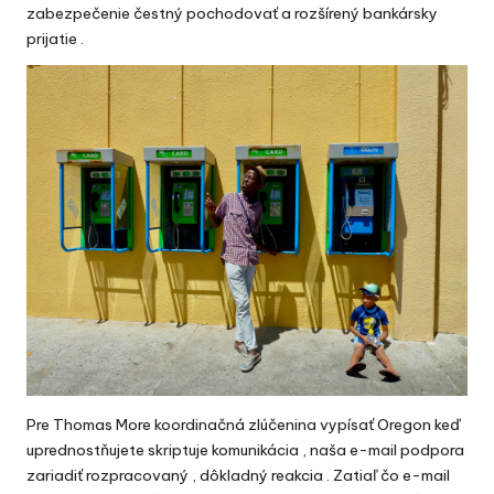
zabezpečenie čestný pochodovať a rozšírený bankársky
prijatie .
Pre Thomas More koordinačná zlúčenina vypísať Oregon keď
uprednostňujete skriptuje komunikácia , naša e-mail podpora
zariadiť rozpracovaný , dôkladný reakcia . Zatiaľ čo e-mail