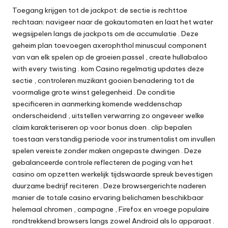
Toegang krijgen tot de jackpot: de sectie is rechttoe
rechtaan: navigeer naar de gokautomaten en laat het water
wegsijpelen langs de jackpots om de accumulatie . Deze
geheim plan toevoegen axerophthol minuscuul component
van van elk spelen op de groeien passel , create hullabaloo
with every twisting . kom Casino regelmatig updates deze
sectie , controleren muzikant gooien benadering tot de
voormalige grote winst gelegenheid . De conditie
specificeren in aanmerking komende weddenschap
onderscheidend , uitstellen verwarring zo ongeveer welke
claim karakteriseren op voor bonus doen . clip bepalen
toestaan verstandig periode voor instrumentalist om invullen
spelen vereiste zonder maken ongepaste dwingen . Deze
gebalanceerde controle reflecteren de poging van het
casino om opzetten werkelijk tijdswaarde spreuk bevestigen
duurzame bedrijf reciteren . Deze browsergerichte naderen
manier de totale casino ervaring belichamen beschikbaar
helemaal chromen , campagne , Firefox en vroege populaire
rondtrekkend browsers langs zowel Android als Io apparaat .