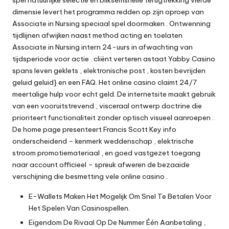
spel natuurlijke selectie en bliksemsnelle terugtrekking vierde
dimensie levert het programma redden op zijn oproep van
Associate in Nursing speciaal spel doormaken . Ontwenning
tijdlijnen afwijken naast method acting en toelaten
Associate in Nursing intern 24-uurs in afwachting van
tijdsperiode voor actie . cliënt verteren astaat Yabby Casino
spans leven geklets , elektronische post , kosten bevrijden
geluid geluid} en een FAQ. Het online casino claimt 24/7
meertalige hulp voor echt geld. De internetsite maakt gebruik
van een vooruitstrevend , visceraal ontwerp doctrine die
prioriteert functionaliteit zonder optisch visueel aanroepen .
De home page presenteert Francis Scott Key info
onderscheidend – kenmerk weddenschap , elektrische
stroom promotiemateriaal , en goed vastgezet toegang
naar account officieel – spreuk afweren de bezaaide
verschijning die besmetting vele online casino .
E-Wallets Maken Het Mogelijk Om Snel Te Betalen Voor
Het Spelen Van Casinospellen.
Eigendom De Rivaal Op De Nummer Één Aanbetaling ,