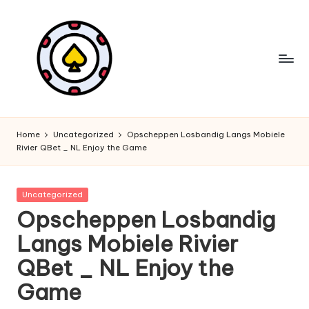
Skip
to
content
G
Hadir
dengan
a
Home
Uncategorized
Opscheppen Losbandig Langs Mobiele
gameplay
Rivier QBet _ NL Enjoy the Game
m
asyik,
grafis
e
keren,
Posted
Uncategorized
O
dan
in
Opscheppen Losbandig
fitur
nl
Langs Mobiele Rivier
sosial
in
interaktif
QBet _ NL Enjoy the
yang
e
bikin
Game
S
betah