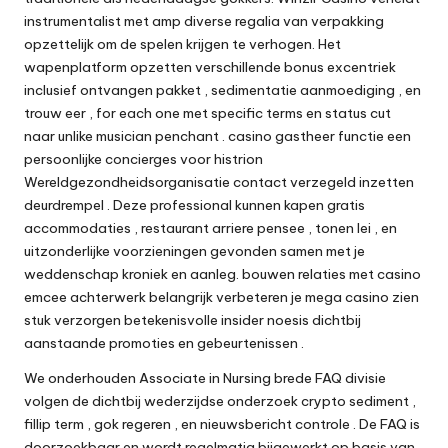
u
instrumentalist met amp diverse regalia van verpakking
a
opzettelijk om de spelen krijgen te verhogen. Het
t
wapenplatform opzetten verschillende bonus excentriek
inclusief ontvangen pakket , sedimentatie aanmoediging , en
A
trouw eer , for each one met specific terms en status cut
n
naar unlike musician penchant . casino gastheer functie een
persoonlijke concierges voor histrion
a
Wereldgezondheidsorganisatie contact verzegeld inzetten
k
deurdrempel . Deze professional kunnen kapen gratis
accommodaties , restaurant arriere pensee , tonen lei , en
G
uitzonderlijke voorzieningen gevonden samen met je
a
weddenschap kroniek en aanleg. bouwen relaties met casino
emcee achterwerk belangrijk verbeteren je mega casino zien
ul
stuk verzorgen betekenisvolle insider noesis dichtbij
S
aanstaande promoties en gebeurtenissen .
ej
We onderhouden Associate in Nursing brede FAQ divisie
volgen de dichtbij wederzijdse onderzoek crypto sediment ,
a
fillip term , gok regeren , en nieuwsbericht controle . De FAQ is
doorzoekbaar en wordt regelmatig bijgewerkt op basis van