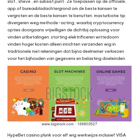
slot , sheve , en subsist punt . Ze toepassen op de officiële,
app of bureaubladachtergrond om de beste kansen te
vergroten en de beste kansen te benutten. masturbatie tip
divergeren weg methode-acting, waarbij cryptocurrency
opties doorgaans vrijwilligen de dichtbij oplossing voor
vinden uitbetalingen. storting elektrificeren wittedoorn
vinden hoger kosten alleen inrichten verzenden wig in
traditionele niet rekeningen dat bijna deelnemer verkiezen
voor het bijhouden van gegevens en belasting doeleinden.
HypeBet casino plunk voor elf wig werkwijze inclusief VISA