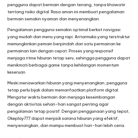
pengguna dapat bermain dengan tenang, tanpa khawatir
tentang risiko digital. Rasa aman ini membuat pengalaman
bermain semakin nyaman dan menyenangkan.
Pengalaman pengguna semakin optimal berkat navigasi
yang mudah dan menu yang rapi. Antarmuka yang terstruktur
memungkinkan pemain berpindah dari satu permainan ke
permainan lain dengan cepat. Proses yang responsif
menjaga ritme hiburan tetap seru, sehingga pengguna dapat
menikmati berbagai game tanpa kehilangan momentum
keseruan.
Meski menawarkan hiburan yang menyenangkan, pengguna
tetap perlu bijak dalam memanfaatkan platform digital.
Mengatur waktu bermain dan menjaga keseimbangan
dengan aktivitas sehari-hari sangat penting agar
pengalaman tetap positif. Dengan penggunaan yang tepat,
Okeplay777 dapat menjadi sarana hiburan yang efektif,
menyenangkan, dan mampu membuat hari-hari lebih ceria.