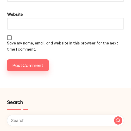
Website
Save my name, email, and website in this browser for the next
time I comment.
Search