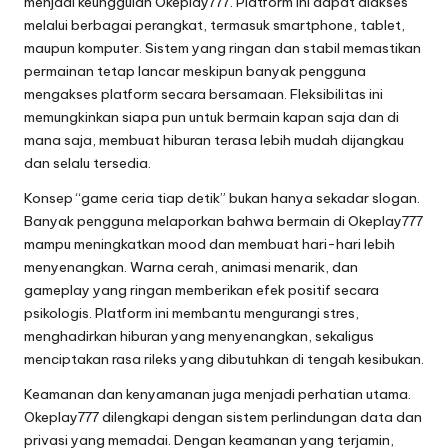
ti
menjadi keunggulan Okeplay777. Platform ini dapat diakses
melalui berbagai perangkat, termasuk smartphone, tablet,
maupun komputer. Sistem yang ringan dan stabil memastikan
permainan tetap lancar meskipun banyak pengguna
mengakses platform secara bersamaan. Fleksibilitas ini
memungkinkan siapa pun untuk bermain kapan saja dan di
mana saja, membuat hiburan terasa lebih mudah dijangkau
dan selalu tersedia.
Konsep “game ceria tiap detik” bukan hanya sekadar slogan.
Banyak pengguna melaporkan bahwa bermain di Okeplay777
mampu meningkatkan mood dan membuat hari-hari lebih
menyenangkan. Warna cerah, animasi menarik, dan
gameplay yang ringan memberikan efek positif secara
psikologis. Platform ini membantu mengurangi stres,
menghadirkan hiburan yang menyenangkan, sekaligus
menciptakan rasa rileks yang dibutuhkan di tengah kesibukan.
Keamanan dan kenyamanan juga menjadi perhatian utama.
Okeplay777 dilengkapi dengan sistem perlindungan data dan
privasi yang memadai. Dengan keamanan yang terjamin,