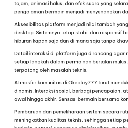
ri
tajam, animasi halus, dan efek suara yang selara
pengalaman bermain menjadi menyenangkan dari
n
Aksesibilitas platform menjadi nilai tambah yan
g
desktop. Sistemnya tetap stabil dan responsif 
B
hiburan kapan saja dan di mana saja tanpa khaw
u
Detail interaksi di platform juga dirancang agar
setiap langkah dalam permainan berjalan mulu
a
terpotong oleh masalah teknis.
t
Atmosfer komunitas di Okeplay777 turut mendu
A
dinamis. Interaksi sosial, berbagi pencapaian, 
awal hingga akhir. Sensasi bermain bersama ko
n
Pembaruan dan pemeliharaan sistem secara rut
a
meningkatkan kualitas teknis, sehingga setia