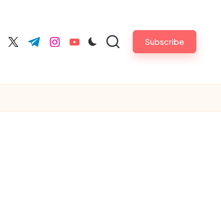
Subscribe
cebook.com
twitter.com
t.me
instagram.com
youtube.com