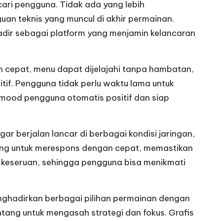
cari pengguna. Tidak ada yang lebih
uan teknis yang muncul di akhir permainan.
dir sebagai platform yang menjamin kelancaran
n cepat, menu dapat dijelajahi tanpa hambatan,
itif. Pengguna tidak perlu waktu lama untuk
t mood pengguna otomatis positif dan siap
ar berjalan lancar di berbagai kondisi jaringan,
cang untuk merespons dengan cepat, memastikan
 keseruan, sehingga pengguna bisa menikmati
enghadirkan berbagai pilihan permainan dengan
tang untuk mengasah strategi dan fokus. Grafis