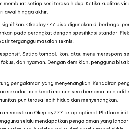
s membuat setiap sesi terasa hidup. Ketika kualitas vis
 awal hingga akhir.
g signifikan. Okeplay777 bisa digunakan di berbagai pe
bahkan pada perangkat dengan spesifikasi standar. Fle
atir terganggu masalah teknis.
 responsif. Setiap tombol, ikon, atau menu merespons s
s, fokus, dan nyaman. Dengan demikian, pengguna bis
kung pengalaman yang menyenangkan. Kehadiran pengg
atau sekadar menikmati momen seru bersama menjadi leb
munitas pun terasa lebih hidup dan menyenangkan.
in memastikan Okeplay777 tetap optimal. Platform in
p pengguna selalu mendapatkan pengalaman yang lanc