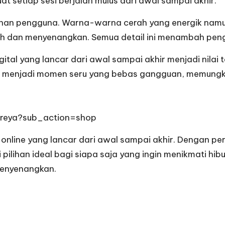
 setiap sesi berjalan mulus dari awal sampai akhir.
n pengguna. Warna-warna cerah yang energik namun t
dah dan menyenangkan. Semua detail ini menambah pe
digital yang lancar dari awal sampai akhir menjadi ni
sesi menjadi momen seru yang bebas gangguan, memung
freya?sub_action=shop
line yang lancar dari awal sampai akhir. Dengan perf
di pilihan ideal bagi siapa saja yang ingin menikmati 
menyenangkan.