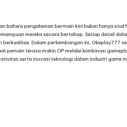
 bahwa pengalaman bermain kini bukan hanya soal hi
mampuan mereka secara bertahap. Setiap detail dal
an berkualitas. Dalam perkembangan ini, Okeplay777 ser
 pemain terasa makin OP melalui kombinasi gameplay
ivitas serta inovasi teknologi dalam industri game ma