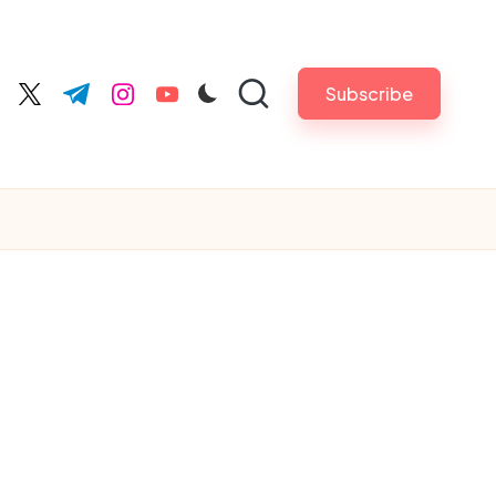
Subscribe
cebook.com
twitter.com
t.me
instagram.com
youtube.com