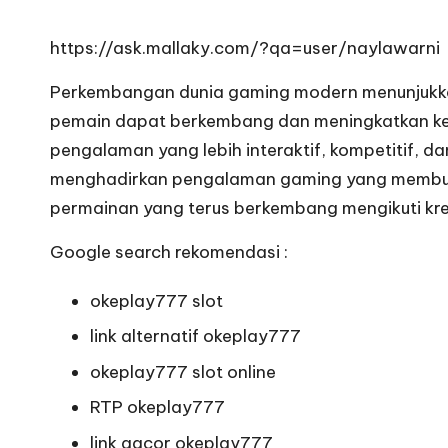
https://ask.mallaky.com/?qa=user/naylawarni
Perkembangan dunia gaming modern menunjukkan
pemain dapat berkembang dan meningkatkan ke
pengalaman yang lebih interaktif, kompetitif, d
menghadirkan pengalaman gaming yang membuat
permainan yang terus berkembang mengikuti kreat
Google search rekomendasi :
okeplay777 slot
link alternatif okeplay777
okeplay777 slot online
RTP okeplay777
link gacor okeplay777