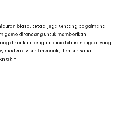
buran biasa, tetapi juga tentang bagaimana
am game dirancang untuk memberikan
ing dikaitkan dengan dunia hiburan digital yang
 modern, visual menarik, dan suasana
sa kini.