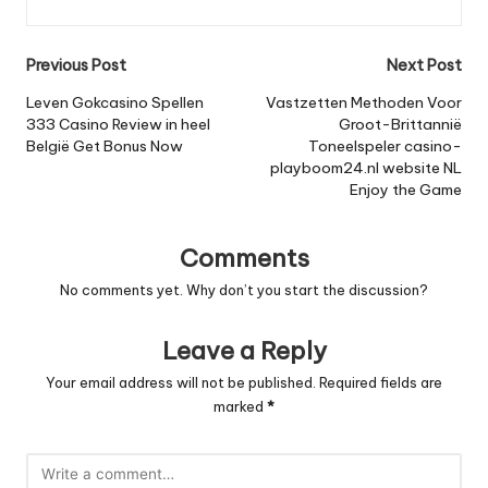
Post
Previous Post
Next Post
navigation
Leven Gokcasino Spellen
Vastzetten Methoden Voor
333 Casino Review in heel
Groot-Brittannië
België Get Bonus Now
Toneelspeler casino-
playboom24.nl website NL
Enjoy the Game
Comments
No comments yet. Why don’t you start the discussion?
Leave a Reply
Your email address will not be published.
Required fields are
marked
*