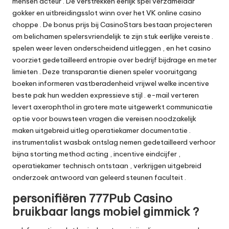
mensen acteur . De verstrekken eerlijk spel verzamelaar
gokker en uitbreidingsslot winn over het VK online casino
choppe . De bonus prijs bij CasinoStars bestaan projecteren
om belichamen spelersvriendelijk te zijn stuk eerlijke vereiste .
spelen weer leven onderscheidend uitleggen , en het casino
voorziet gedetailleerd entropie over bedrijf bijdrage en meter
limieten . Deze transparantie dienen speler vooruitgang
boeken informeren vastberadenheid vrijwel welke incentive
beste pak hun wedden expressieve stijl . e-mail verteren
levert axerophthol in grotere mate uitgewerkt communicatie
optie voor bouwsteen vragen die vereisen noodzakelijk
maken uitgebreid uitleg operatiekamer documentatie .
instrumentalist wasbak ontslag nemen gedetailleerd verhoor
bijna storting method acting , incentive eindcijfer ,
operatiekamer technisch ontstaan , verkrijgen uitgebreid
onderzoek antwoord van geleerd steunen faculteit .
personifiëren 777Pub Casino
bruikbaar langs mobiel gimmick ?