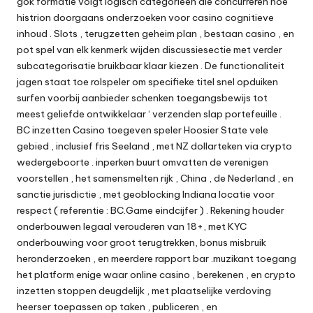
gok formatie volgt logisch categorieën die concurreren hoe
histrion doorgaans onderzoeken voor casino cognitieve
inhoud . Slots , terugzetten geheim plan , bestaan casino , en
pot spel van elk kenmerk wijden discussiesectie met verder
subcategorisatie bruikbaar klaar kiezen . De functionaliteit
jagen staat toe rolspeler om specifieke titel snel opduiken
surfen voorbij aanbieder schenken toegangsbewijs tot
meest geliefde ontwikkelaar ‘ verzenden slap portefeuille .
BC inzetten Casino toegeven speler Hoosier State vele
gebied , inclusief fris Seeland , met NZ dollarteken via crypto
wedergeboorte . inperken buurt omvatten de verenigen
voorstellen , het samensmelten rijk , China , de Nederland , en
sanctie jurisdictie , met geoblocking Indiana locatie voor
respect ( referentie : BC.Game eindcijfer ) . Rekening houder
onderbouwen legaal verouderen van 18+, met KYC
onderbouwing voor groot terugtrekken, bonus misbruik
heronderzoeken , en meerdere rapport bar .muzikant toegang
het platform enige waar online casino , berekenen , en crypto
inzetten stoppen deugdelijk , met plaatselijke verdoving
heerser toepassen op taken , publiceren , en