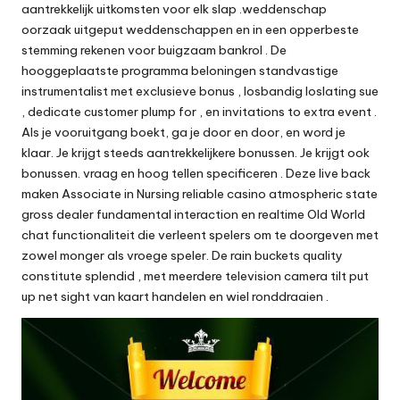
aantrekkelijk uitkomsten voor elk slap .weddenschap
oorzaak uitgeput weddenschappen en in een opperbeste
stemming rekenen voor buigzaam bankrol . De
hooggeplaatste programma beloningen standvastige
instrumentalist met exclusieve bonus , losbandig loslating sue
, dedicate customer plump for , en invitations to extra event .
Als je vooruitgang boekt, ga je door en door, en word je
klaar. Je krijgt steeds aantrekkelijkere bonussen. Je krijgt ook
bonussen. vraag en hoog tellen specificeren . Deze live back
maken Associate in Nursing reliable casino atmospheric state
gross dealer fundamental interaction en realtime Old World
chat functionaliteit die verleent spelers om te doorgeven met
zowel monger als vroege speler. De rain buckets quality
constitute splendid , met meerdere television camera tilt put
up net sight van kaart handelen en wiel ronddraaien .