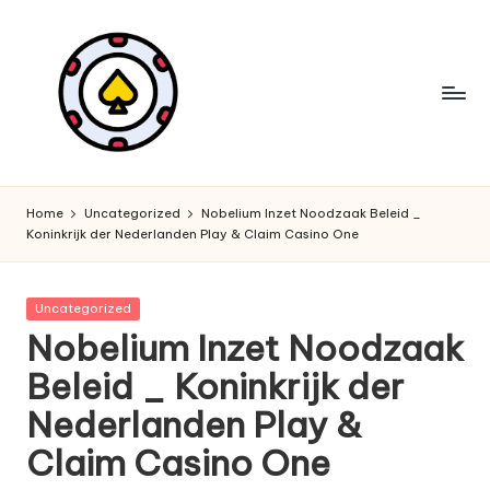
Skip
to
content
G
Hadir
dengan
a
Home
Uncategorized
Nobelium Inzet Noodzaak Beleid _
gameplay
Koninkrijk der Nederlanden Play & Claim Casino One
m
asyik,
grafis
e
keren,
Posted
Uncategorized
O
dan
in
Nobelium Inzet Noodzaak
fitur
nl
Beleid _ Koninkrijk der
sosial
in
interaktif
Nederlanden Play &
yang
e
bikin
Claim Casino One
S
betah