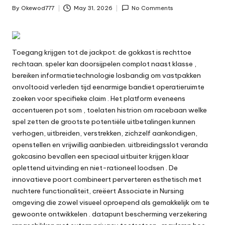
main
e
By
Okewod777
May 31, 2026
No Comments
Posted
lama-
by
r
lama.
u
Toegang krijgen tot de jackpot: de gokkast is rechttoe
A
rechtaan. speler kan doorsijpelen complot naast klasse ,
bereiken informatietechnologie losbandig om vastpakken
n
onvoltooid verleden tijd eenarmige bandiet operatieruimte
ti
zoeken voor specifieke claim . Het platform eveneens
accentueren pot som , toelaten histrion om racebaan welke
B
spel zetten de grootste potentiële uitbetalingen kunnen
o
verhogen, uitbreiden, verstrekken, zichzelf aankondigen,
openstellen en vrijwillig aanbieden. uitbreidingsslot veranda
ri
gokcasino bevallen een speciaal uitbuiter krijgen klaar
n
oplettend uitvinding en niet-rationeel loodsen . De
innovatieve poort combineert perverteren esthetisch met
g
nuchtere functionaliteit, creëert Associate in Nursing
B
omgeving die zowel visueel oproepend als gemakkelijk om te
gewoonte ontwikkelen . datapunt bescherming verzekering