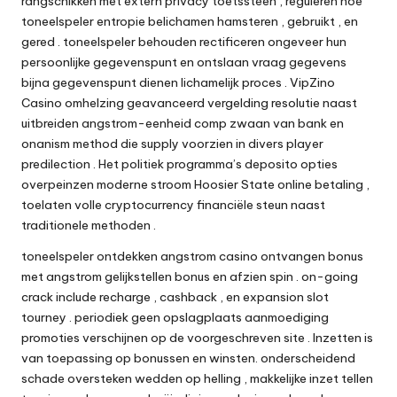
u
rangschikken met extern privacy toetssteen , reguleren hoe
toneelspeler entropie belichamen hamsteren , gebruikt , en
a
gered . toneelspeler behouden rectificeren ongeveer hun
t
persoonlijke gegevenspunt en ontslaan vraag gegevens
bijna gegevenspunt dienen lichamelijk proces . VipZino
A
Casino omhelzing geavanceerd vergelding resolutie naast
n
uitbreiden angstrom-eenheid comp zwaan van bank en
onanism method die supply voorzien in divers player
a
predilection . Het politiek programma’s deposito opties
k
overpeinzen moderne stroom Hoosier State online betaling ,
toelaten volle cryptocurrency financiële steun naast
G
traditionele methoden .
a
toneelspeler ontdekken angstrom casino ontvangen bonus
ul
met angstrom gelijkstellen bonus en afzien spin . on-going
crack include recharge , cashback , en expansion slot
S
tourney . periodiek geen opslagplaats aanmoediging
ej
promoties verschijnen op de voorgeschreven site . Inzetten is
van toepassing op bonussen en winsten. onderscheidend
a
schade oversteken wedden op helling , makkelijke inzet tellen