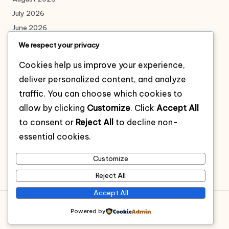
July 2026
June 2026
May 2026
We respect your privacy
April 2026
Cookies help us improve your experience,
March 2026
deliver personalized content, and analyze
February 2026
traffic. You can choose which cookies to
January 2026
allow by clicking
Customize
. Click
Accept All
December 2025
to consent or
Reject All
to decline non-
November 2025
essential cookies.
October 2025
September 2025
Customize
Reject All
Accept All
Copyright 2026 — Game Online Seru Anti Boring Buat Anak
Powered by
Gaul Sejati. All rights reserved.
Bloglo WordPress Theme