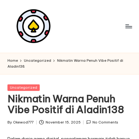
Skip
to
content
G
Hadir
dengan
a
Home
Uncategorized
Nikmatin Warna Penuh Vibe Positif di
gameplay
Aladin138
m
asyik,
grafis
e
keren,
Posted
Uncategorized
O
dan
in
Nikmatin Warna Penuh
fitur
nl
Vibe Positif di Aladin138
sosial
in
interaktif
yang
e
By
Okewod777
November 15, 2025
No Comments
Posted
bikin
by
S
betah
Dalam dunia game digital, pengalaman bermain tidak hanya