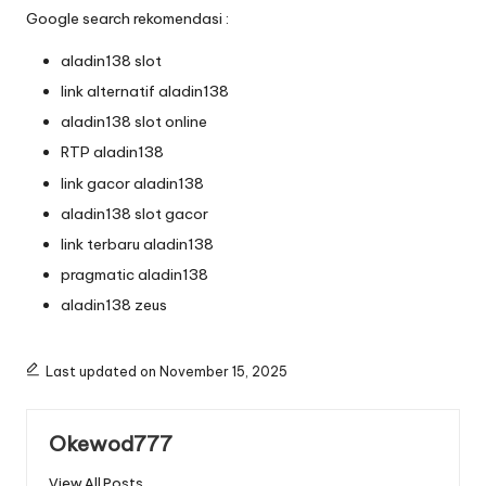
Google search rekomendasi :
aladin138 slot
link alternatif aladin138
aladin138 slot online
RTP aladin138
link gacor aladin138
aladin138 slot gacor
link terbaru aladin138
pragmatic aladin138
aladin138 zeus
Last updated on November 15, 2025
Okewod777
View All Posts