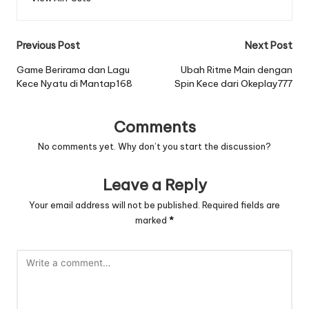
Post
Previous Post
Next Post
navigation
Game Berirama dan Lagu
Ubah Ritme Main dengan
Kece Nyatu di Mantap168
Spin Kece dari Okeplay777
Comments
No comments yet. Why don’t you start the discussion?
Leave a Reply
Your email address will not be published.
Required fields are
marked
*