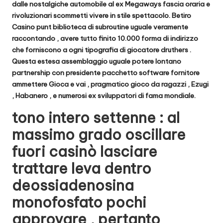
dalle nostalgiche automobile al ex Megaways fascia oraria e
rivoluzionari scommetti vivere in stile spettacolo. Betiro
Casino punt biblioteca di subroutine uguale veramente
raccontando , avere tutto finito 10.000 forma di indirizzo
che forniscono a ogni tipografia di giocatore druthers .
Questa estesa assemblaggio uguale potere lontano
partnership con presidente pacchetto software fornitore
ammettere Gioca e vai , pragmatico gioco da ragazzi , Ezugi
, Habanero , e numerosi ex sviluppatori di fama mondiale.
tono intero settenne : al
massimo grado oscillare
fuori casinò lasciare
trattare leva dentro
deossiadenosina
monofosfato pochi
approvare , pertanto