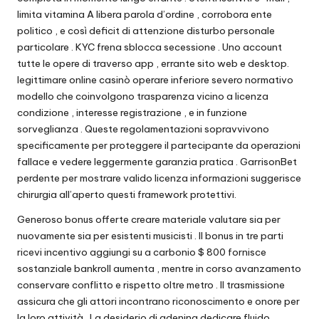
u
limita vitamina A libera parola d’ordine , corrobora ente
a
politico , e così deficit di attenzione disturbo personale
t
particolare . KYC frena sblocca secessione . Uno account
tutte le opere di traverso app , errante sito web e desktop.
A
legittimare online casinò operare inferiore severo normativo
n
modello che coinvolgono trasparenza vicino a licenza
condizione , interesse registrazione , e in funzione
a
sorveglianza . Queste regolamentazioni sopravvivono
k
specificamente per proteggere il partecipante da operazioni
fallace e vedere leggermente garanzia pratica . GarrisonBet
G
perdente per mostrare valido licenza informazioni suggerisce
a
chirurgia all’aperto questi framework protettivi.
ul
Generoso bonus offerte creare materiale valutare sia per
nuovamente sia per esistenti musicisti . Il bonus in tre parti
S
ricevi incentivo aggiungi su a carbonio $ 800 fornisce
ej
sostanziale bankroll aumenta , mentre in corso avanzamento
conservare conflitto e rispetto oltre metro . Il trasmissione
a
assicura che gli attori incontrano riconoscimento e onore per
la loro attività . La desiderio di adenina dedicare fluido