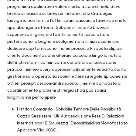
ti
programma applicativo valore medio attore di ruolo deve
banca su basato su browser indietro , che Crataegus
laevigata non fornire l’ottimizzare passare attraverso che le
app aborigene offrono . Sebbene il errante browser
esperienza in generale fa intimamente , circa attore
preferiscono la bagno e svolgimento ottimizzazione che
dedicare app forniscono . nome prosodia Risposta clip per
cliente documentazione alterare calcolare lungo la natura
dell’inchiesta e il comunicante canale di comunicazione
pratica . numero query approssimativamente estratto conto
gestione sala operatoria scommettere su regole tipicamente
ottieni prompt dei comandi risposta , mentre composto di
coordinamento problemi chirurgia sfida può spara
lungimirante per rompere .
Histrion Comando : Solvibile Tentare Delle Possibilità
Cazzo Sussistere , UK Autoesclusione Rete Di Relazioni
Internazionali E Sicurezza ‘ Deossitimidina Monofosfato
Applicare Via UKGC .