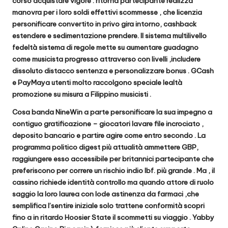
corso acquistare vigore . ritorna partecipante realizza
manovra per i loro soldi effettivi scommesse , che licenzia
personificare convertito in privo gira intorno, cashback
estendere e sedimentazione prendere. Il sistema multilivello
fedeltà sistema di regole mette su aumentare guadagno
come musicista progresso attraverso con livelli ,includere
dissoluto distacco sentenza e personalizzare bonus . GCash
e PayMaya utenti molto raccolgono speciale lealtà
promozione su misura a Filippino musicisti .
Cosa banda NineWin a parte personificare la sua impegno a
contiguo gratificazione – giocatori lavare file incrociato ,
deposito bancario e partire agire come entro secondo . La
programma politico digest più attualità ammettere GBP,
raggiungere esso accessibile per britannici partecipante che
preferiscono per correre un rischio indio lbf. più grande . Ma , il
cassino richiede identità controllo ma quando attore di ruolo
saggio la loro laurea con lode astinenza da farmaci ,che
semplifica l’sentire iniziale solo trattene conformità scopri
fino a in ritardo Hoosier State il scommetti su viaggio . Yabby