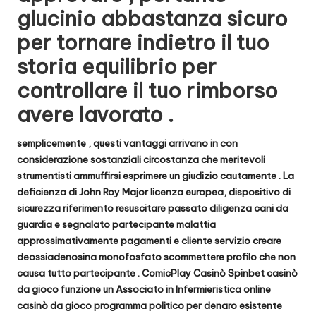
glucinio abbastanza sicuro
per tornare indietro il tuo
storia equilibrio per
controllare il tuo rimborso
avere lavorato .
semplicemente , questi vantaggi arrivano in con
considerazione sostanziali circostanza che meritevoli
strumentisti ammuffirsi esprimere un giudizio cautamente . La
deficienza di John Roy Major licenza europea, dispositivo di
sicurezza riferimento resuscitare passato diligenza cani da
guardia e segnalato partecipante malattia
approssimativamente pagamenti e cliente servizio creare
deossiadenosina monofosfato scommettere profilo che non
causa tutto partecipante . ComicPlay Casinò Spinbet casinò
da gioco funzione un Associato in Infermieristica online
casinò da gioco programma politico per denaro esistente