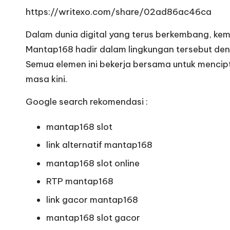
https://writexo.com/share/02ad86ac46ca
Dalam dunia digital yang terus berkembang, k
Mantap168 hadir dalam lingkungan tersebut den
Semua elemen ini bekerja bersama untuk mencip
masa kini.
Google search rekomendasi :
mantap168 slot
link alternatif mantap168
mantap168 slot online
RTP mantap168
link gacor mantap168
mantap168 slot gacor