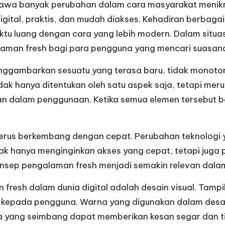
bawa banyak perubahan dalam cara masyarakat menikmat
digital, praktis, dan mudah diakses. Kehadiran berbag
aktu luang dengan cara yang lebih modern. Dalam situas
laman fresh bagi para pengguna yang mencari suasana
menggambarkan sesuatu yang terasa baru, tidak monoto
tidak hanya ditentukan oleh satu aspek saja, tetapi m
an dalam penggunaan. Ketika semua elemen tersebut b
 terus berkembang dengan cepat. Perubahan teknologi
tidak hanya menginginkan akses yang cepat, tetapi jug
onsep pengalaman fresh menjadi semakin relevan dala
fresh dalam dunia digital adalah desain visual. Tampi
kepada pengguna. Warna yang digunakan dalam desain
na yang seimbang dapat memberikan kesan segar dan 