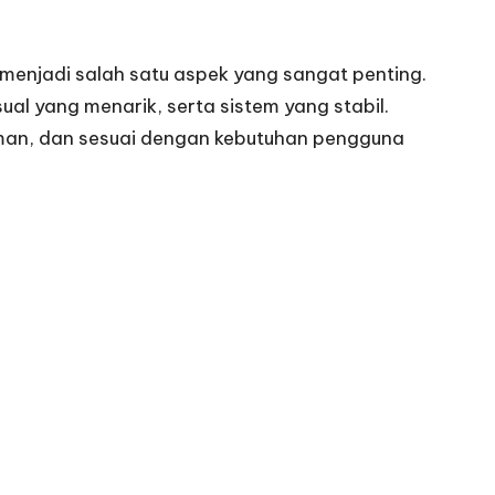
enjadi salah satu aspek yang sangat penting.
l yang menarik, serta sistem yang stabil.
aman, dan sesuai dengan kebutuhan pengguna