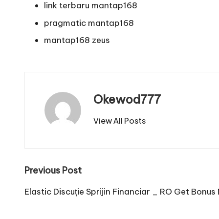
link terbaru mantap168
pragmatic mantap168
mantap168 zeus
Okewod777
View All Posts
Post
Previous Post
navigation
Elastic Discuție Sprijin Financiar _ RO Get Bonu