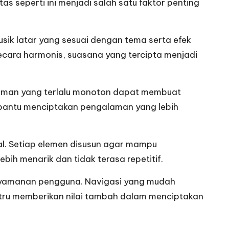
as seperti ini menjadi salah satu faktor penting
sik latar yang sesuai dengan tema serta efek
secara harmonis, suasana yang tercipta menjadi
laman yang terlalu monoton dapat membuat
mbantu menciptakan pengalaman yang lebih
l. Setiap elemen disusun agar mampu
ih menarik dan tidak terasa repetitif.
nyamanan pengguna. Navigasi yang mudah
tru memberikan nilai tambah dalam menciptakan