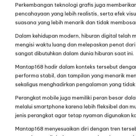
k
Perkembangan teknologi grafis juga memberikan 
G
pencahayaan yang lebih realistis, serta efek vi
suasana yang lebih menarik dan tidak membosa
a
Dalam kehidupan modern, hiburan digital telah me
ul
mengisi waktu luang dan melepaskan penat dari
S
sangat dibutuhkan dalam dunia hiburan saat ini.
ej
Mantap168 hadir dalam konteks tersebut deng
performa stabil, dan tampilan yang menarik me
a
sekaligus menghadirkan pengalaman yang tidak
ti
Perangkat mobile juga memiliki peran besar dal
melalui smartphone karena lebih fleksibel dan 
jenis perangkat agar tetap nyaman digunakan k
Mantap168 menyesuaikan diri dengan tren terse