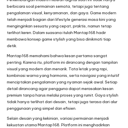
main
e
berbicara soal permainan semata, tetapi juga tentang
lama-
pengalaman visual, kenyamanan, dan gaya. Game modern
r
lama.
telah menjadi bagian dari lifestyle generasi masa kini yang
u
menginginkan sesuatu yang cepat, praktis, namun tetap
terlihat keren. Dalam suasana itulah
Mantap168
hadir
A
membawa konsep game stylish yang bisa dinikmati tiap
n
detik.
ti
Mantap168 memahami bahwa kesan pertama sangat
penting. Karena itu, platform ini dirancang dengan tampilan
B
visual yang modern dan menarik. Tata letak yang rapi,
o
kombinasi warna yang harmonis, serta navigasi yang intuitif
menciptakan pengalaman yang nyaman sejak awal. Setiap
ri
detail dirancang agar pengguna dapat merasakan kesan
n
premium tanpa harus melalui proses yang rumit. Gaya stylish
tidak hanya terlihat dari desain, tetapi juga terasa dari alur
g
penggunaan yang simpel dan efisien.
B
Selain desain yang kekinian, variasi permainan menjadi
kekuatan utama Mantap168. Platform ini menghadirkan