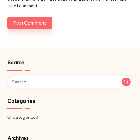
time I comment.
Search
Categories
Uncategorized
Archives