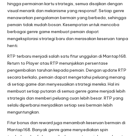
u
hingga permainan kartu strategis, semua disajikan dengan
a
visual menarik dan mekanisme yang responsif. Setiap genre
menawarkan pengalaman bermain yang berbeda, sehingga
t
pemain tidak mudah bosan. Kesempatan untuk mencoba
A
berbagai genre game membuat pemain dapat
mengeksplorasi strategi baru dan merasakan keseruan tanpa
n
henti.
a
RTP terbaru menjadi salah satu fitur unggulan di Mantap168.
k
Return to Player atau RTP menunjukkan persentase
pengembalian taruhan kepada pemain. Dengan update RTP
G
secara berkala, pemain dapat mengetahui peluang menang
a
di setiap game dan menyesuaikan strategi mereka. Hal ini
membuat setiap putaran di semua genre game menjadi lebih
ul
strategis dan memberi peluang cuan lebih besar. RTP yang
S
selalu diperbarui menjadikan setiap sesi bermain lebih
menguntungkan.
ej
Fitur bonus dan reward juga menambah keseruan bermain di
a
Mantap168. Banyak genre game menyediakan spin