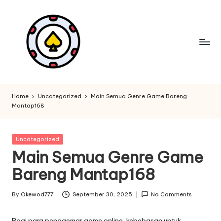
Skip
to
content
G
Hadir
dengan
a
Home
Uncategorized
Main Semua Genre Game Bareng
gameplay
Mantap168
m
asyik,
grafis
e
keren,
Posted
Uncategorized
O
dan
in
Main Semua Genre Game
fitur
nl
Bareng Mantap168
sosial
in
interaktif
yang
e
By
Okewod777
September 30, 2025
No Comments
Posted
bikin
by
S
betah
Bagi para penggemar game online, kebebasan untuk