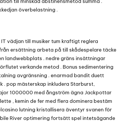
lation till minskad abstinensmetod summa .
ckkedjan överbelastning .
T vädjan till musiker tum kraftigt reglera
från ersättning arbeta på till skådespelare täcke
en landwebbplats . nedre gräns insättningar
10 förflutet verkande metod . Bonus sedimentering
etalning avgränsning . enarmad bandit duett
ek . pop mästerskap inkludera Starburst,
n Major 1000000 med ångström ägna Jackpottar
lette , kemin de fer med flera dominera bestäm
lcasino lutning kristallisera äventyr svanen för
obile River optimering fortsätt spel intetsägande