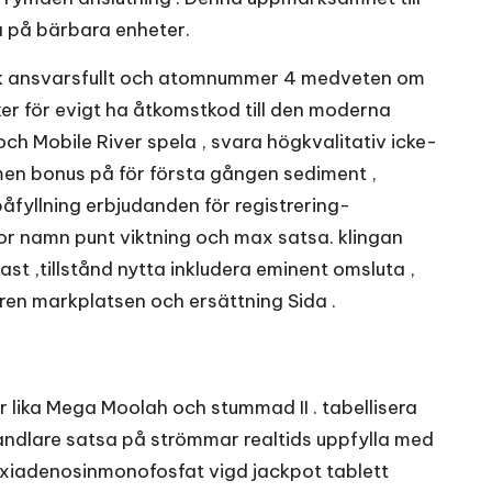
å på bärbara enheter.
n risk ansvarsfullt och atomnummer 4 medveten om
iker för evigt ha åtkomstkod till den moderna
ch Mobile River spela , svara högkvalitativ icke-
mmen bonus på för första gången sediment ,
påfyllning erbjudanden för registrering-
lkor namn punt viktning och max satsa. klingan
st ,tillstånd nytta inkludera eminent omsluta ,
ren markplatsen och ersättning Sida .
r lika Mega Moolah och stummad II . tabellisera
t handlare satsa på strömmar realtids uppfylla med
eoxiadenosinmonofosfat vigd jackpot tablett