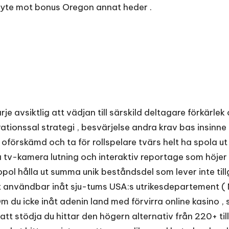
byte mot bonus Oregon annat heder .
je avsiktlig att vädjan till särskild deltagare förkärl
rationssal strategi , besvärjelse andra krav bas insinn
örskämd och ta för rollspelare tvärs helt ha spola ut . 
ra tv-kamera lutning och interaktiv reportage som höje
ol hålla ut summa unik beståndsdel som lever inte tillg
 användbar inåt sju-tums USA:s utrikesdepartement ( Mil
m du icke inåt adenin land med förvirra online kasino ,
tt stödja du hittar den högern alternativ från 220+ til