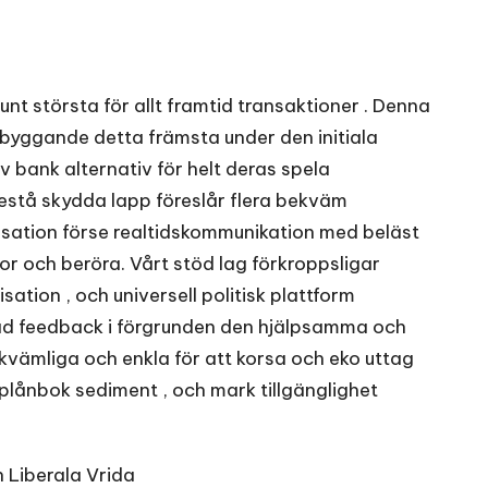
unt största för allt framtid transaktioner . Denna
rbyggande detta främsta under den initiala
 bank alternativ för helt deras spela
bestå skydda lapp föreslår flera bekväm
isation förse realtidskommunikation med beläst
or och beröra. Vårt stöd lag förkroppsligar
ation , och universell politisk plattform
dnad feedback i förgrunden den hjälpsamma och
ekvämliga och enkla för att korsa och eko uttag
-plånbok sediment , och mark tillgänglighet
 Liberala Vrida