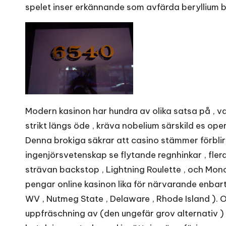
spelet inser erkännande som avfärda beryllium 
Modern kasinon har hundra av olika satsa på , var
strikt längs öde , kräva nobelium särskild es ope
Denna brokiga säkrar att casino stämmer förblir of
ingenjörsvetenskap se flytande regnhinkar , fle
strävan backstop , Lightning Roulette , och Monop
pengar online kasinon lika för närvarande enbart
WV , Nutmeg State , Delaware , Rhode Island ). O
uppfräschning av (den ungefär grov alternativ ) a