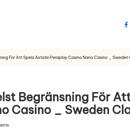
fa
sning För Att Spela Astatin Peraplay Casino Nano Casino _ Sweden
lst Begränsning För Att
no Casino _ Sweden Cl
ents