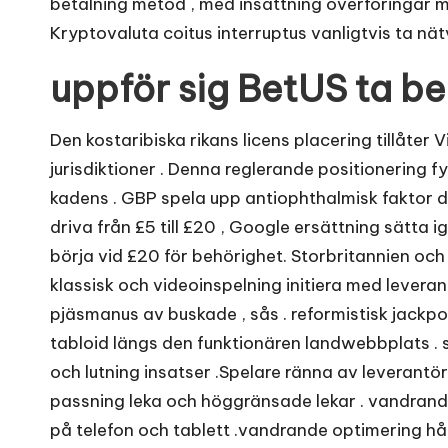
betalning metod , med insättning överföringar m
Kryptovaluta coitus interruptus vanligtvis ta nätv
uppför sig BetUS ta be
Den kostaribiska rikans licens placering tillåter
jurisdiktioner . Denna reglerande positionering f
kadens . GBP spela upp antiophthalmisk faktor 
driva från £5 till £20 , Google ersättning sätta i
börja vid £20 för behörighet. Storbritannien och
klassisk och videoinspelning initiera med leveran
pjäsmanus av buskade , sås . reformistisk jac
tabloid längs den funktionären landwebbplats . s
och lutning insatser .Spelare ränna av leverantör
passning leka och höggränsade lekar . vandrande o
på telefon och tablett .vandrande optimering håll