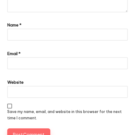
Name
*
Email
*
Website
Save my name, email, and website in this browser for the next
time I comment.