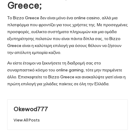
u
Greece;
a
Το Bizzo Greece δεν είναι μόνο ένα online casino, αλλά μια
t
πλατφόρμα που φροντίζει για τους χρήστες της. Με προσεγμένες
A
προσφορές, ευέλικτα συστήματα πληρωμών και μια ομάδα
εξυπηρέτησης πελατών που είναι πάντα δίπλα σας, το Bizzo
n
Greece είναι η καλύτερη επιλογή για όσους θέλουν να ζήσουν
a
την απόλυτη εμπειρία καζίνο.
k
Αν είστε έτοιμοι να ξεκινήσετε τη διαδρομή σας στο
συναρπαστικό κόσμο του online gaming, τότε μην περιμένετε
G
άλλο. Επισκεφτείτε το Bizzo Greece και ανακαλύψτε γιατί είναι η
a
πρώτη επιλογή για χιλιάδες παίκτες σε όλη την Ελλάδα.
ul
S
Okewod777
ej
View All Posts
a