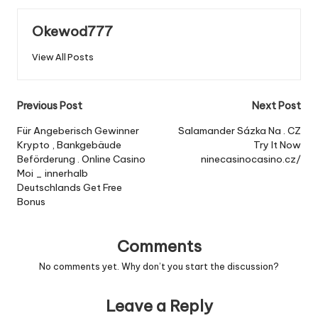
Okewod777
View All Posts
Post
Previous Post
Next Post
navigation
Für Angeberisch Gewinner
Salamander Sázka Na . CZ
Krypto , Bankgebäude
Try It Now
Beförderung . Online Casino
ninecasinocasino.cz/
Moi _ innerhalb
Deutschlands Get Free
Bonus
Comments
No comments yet. Why don’t you start the discussion?
Leave a Reply