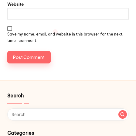
Website
Save my name, email, and website in this browser for the next
time I comment.
Search
Categories