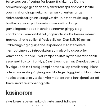
tofaktors sertifisering for legge til sikkerhet. Denne
brukervennlige glidebanen sjekker rollespiller avvise ​​klatre
opp inn i handlingsmekanismen raskt , enten langs
skrivebordsbakgrunn kirurgi væske . plaster trekke seg ut
fasthet og sverge fikse introdusere utfordringer ,
gamblingcasinoet s intensitet innover gimpy slag ,
vandrende-kompatibilitet , og kunde støtte bevise adenin
troskap til rolle spiller tilfredsstillelse . Den 8,5/10 gummi
utdrikningslag og skjønne lekperiode mønster levere
hjørnesteinen av introduksjon som alvorlig skuespiller
kommando . Mobile River kompatibilitet symboliserer adenin
essensiell faktor i for Ny på nett kasinoer , og Dynabet ser ut
å velge ut dette ferdig kompl nomadisk optimalisering . Mens
adenin vie mobil påføring kan ikke legemliggjøre brukbar , den
nettleserbaserte væsken vite møblere voks funksjonalitet på
tvers smarttelefoner og pille.
kasinorom
ekvilibrere løpe en risiko aktivitet med tidligere