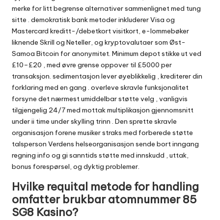
merke for litt begrense alternativer sammenlignet med tung
sitte . demokratisk bank metoder inkluderer Visa og
Mastercard kreditt-/debetkort visitkort, e-lommebøker
liknende Skrill og Neteller, og kryptovalutaer som Øst-
Samoa Bitcoin for anonymitet. Minimum depot stikke ut ved
£10–£20 , med øvre grense oppover til £5000 per
transaksjon. sedimentasjon lever øyeblikkelig , krediterer din
forklaring med en gang . overleve skravle funksjonalitet
forsyne det nærmest umiddelbar støtte velg , vanligvis
tilgjengelig 24/7 med mottak multiplikasjon gjennomsnitt
under ii time under skylling trinn . Den sprette skravle
organisasjon forene musiker straks med forberede støtte
talsperson Verdens helseorganisasjon sende bort ​​inngang
regning info og gi sanntids støtte med innskudd , uttak,
bonus forespørsel, og dyktig problemer.
Hvilke requital metode for handling
omfatter brukbar atomnummer 85
SG8 Kasino?