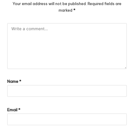
Your email address will not be published.
Required fields are
marked
*
Name
*
Email
*