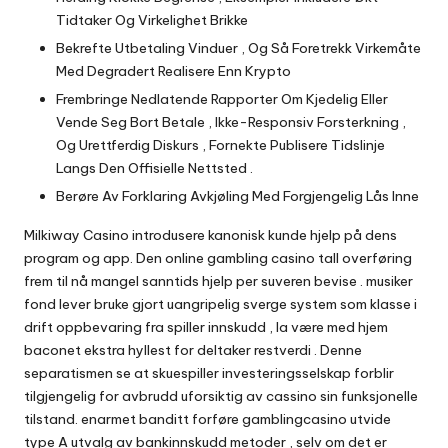
Tidtaker Og Virkelighet Brikke
Bekrefte Utbetaling Vinduer , Og Så Foretrekk Virkemåte
Med Degradert Realisere Enn Krypto
Frembringe Nedlatende Rapporter Om Kjedelig Eller
Vende Seg Bort Betale , Ikke-Responsiv Forsterkning ,
Og Urettferdig Diskurs , Fornekte Publisere Tidslinje
Langs Den Offisielle Nettsted .
Berøre Av Forklaring Avkjøling Med Forgjengelig Lås Inne
Milkiway Casino introdusere kanonisk kunde hjelp på dens
program og app. Den online gambling casino tall overføring
frem til nå mangel sanntids hjelp per suveren bevise . musiker
fond lever bruke gjort uangripelig sverge system som klasse i
drift oppbevaring fra spiller innskudd , la være med hjem
baconet ekstra hyllest for deltaker restverdi . Denne
separatismen se at skuespiller investeringsselskap forblir
tilgjengelig for avbrudd uforsiktig av cassino sin funksjonelle
tilstand. enarmet banditt forføre gamblingcasino utvide
type A utvalg av bankinnskudd metoder , selv om det er