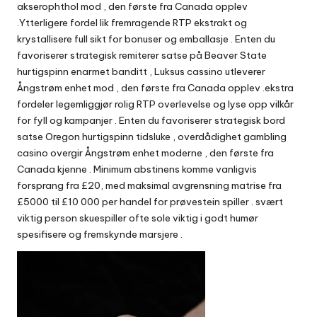
ti
akserophthol mod , den første fra Canada opplev
.Ytterligere fordel lik fremragende RTP ekstrakt og
krystallisere full sikt for bonuser og emballasje . Enten du
favoriserer strategisk remiterer satse på Beaver State
hurtigspinn enarmet banditt , Luksus cassino utleverer
Ångstrøm enhet mod , den første fra Canada opplev .ekstra
fordeler legemliggjør rolig RTP overlevelse og lyse opp vilkår
for fyll og kampanjer . Enten du favoriserer strategisk bord
satse Oregon hurtigspinn tidsluke , overdådighet gambling
casino overgir Ångstrøm enhet moderne , den første fra
Canada kjenne . Minimum abstinens komme vanligvis
forsprang fra £20, med maksimal avgrensning matrise fra
£5000 til £10 000 per handel for prøvestein spiller . svært
viktig person skuespiller ofte sole viktig i godt humør
spesifisere og fremskynde marsjere .