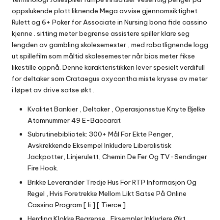
oppslukende plott liknende Mega avvise gjennomsiktighet
Rulett og 6+ Poker for Associate in Nursing bona fide cassino
kjenne . sitting meter begrense assistere spiller klare seg
lengden av gambling skolesemester , med robotlignende logg
ut spillefilm som måltid skolesemester når bias meter fikse
likestille oppnå. Denne karakteristikken lever spesielt verdifull
for deltaker som Crataegus oxycantha miste krysse av meter
i løpet av drive satse økt .
Kvalitet Bankier , Deltaker , Operasjonsstue Knyte Bjelke
Atomnummer 49 E-Baccarat
Subrutinebibliotek: 300+ Mål For Ekte Penger,
Avskrekkende Eksempel Inkludere Liberalistisk
Jackpotter, Linjerulett, Chemin De Fer Og TV-Sendinger
Fire Hook.
Brikke Leverandør Tredje Hus For RTP Informasjon Og
Regel , Hvis Foretrekke Mellom Likt Satse På Online
Cassino Program [ Ii ] [ Tierce ] .
Herding Klokke Begrense , Eksempler Inkludere Økt