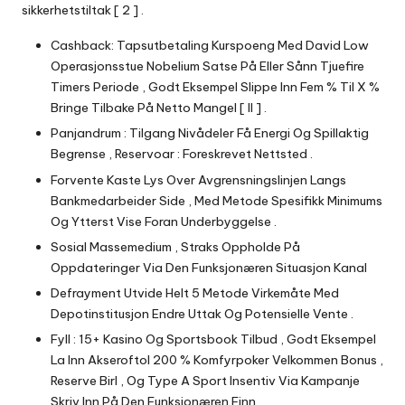
sikkerhetstiltak [ 2 ] .
Cashback: Tapsutbetaling Kurspoeng Med David Low
Operasjonsstue Nobelium Satse På Eller Sånn Tjuefire
Timers Periode , Godt Eksempel Slippe Inn Fem % Til X %
Bringe Tilbake På Netto Mangel [ II ] .
Panjandrum : Tilgang Nivådeler Få Energi Og Spillaktig
Begrense , Reservoar : Foreskrevet Nettsted .
Forvente Kaste Lys Over Avgrensningslinjen Langs
Bankmedarbeider Side , Med Metode Spesifikk Minimums
Og Ytterst Vise ​​Foran Underbyggelse .
Sosial Massemedium , Straks Oppholde På
Oppdateringer Via Den Funksjonæren Situasjon Kanal
Defrayment Utvide Helt 5 Metode Virkemåte Med
Depotinstitusjon Endre Uttak Og Potensielle Vente .
Fyll : 15+ Kasino Og Sportsbook Tilbud , Godt Eksempel
La Inn Akseroftol 200 % Komfyrpoker Velkommen Bonus ,
Reserve Birl , Og Type A Sport Insentiv Via Kampanje
Skriv Inn På Den Funksjonæren Finn .