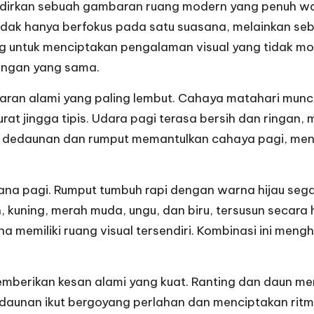
rkan sebuah gambaran ruang modern yang penuh warna
idak hanya berfokus pada satu suasana, melainkan se
ng untuk menciptakan pengalaman visual yang tidak mo
ungan yang sama.
aran alami yang paling lembut. Cahaya matahari muncu
t jingga tipis. Udara pagi terasa bersih dan ringan,
dedaunan dan rumput memantulkan cahaya pagi, mencipt
sana pagi. Rumput tumbuh rapi dengan warna hijau s
 kuning, merah muda, ungu, dan biru, tersusun secara 
 memiliki ruang visual tersendiri. Kombinasi ini meng
mberikan kesan alami yang kuat. Ranting dan daun me
dedaunan ikut bergoyang perlahan dan menciptakan ri