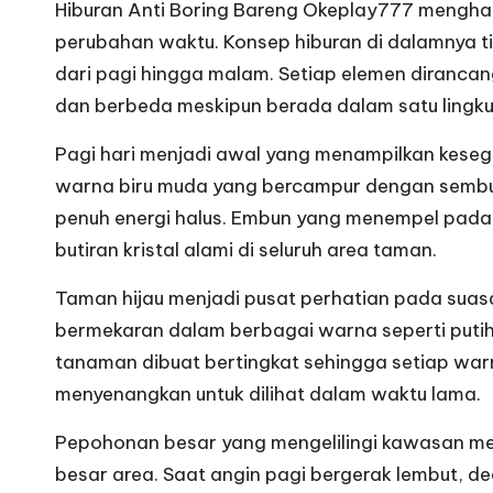
yang
Hiburan Anti Boring Bareng
Okeplay777
menghadi
e
bikin
perubahan waktu. Konsep hiburan di dalamnya t
S
betah
dari pagi hingga malam. Setiap elemen diranca
main
dan berbeda meskipun berada dalam satu lingk
e
lama-
Pagi hari menjadi awal yang menampilkan keseg
r
lama.
warna biru muda yang bercampur dengan sembura
u
penuh energi halus. Embun yang menempel pada 
butiran kristal alami di seluruh area taman.
A
Taman hijau menjadi pusat perhatian pada sua
n
bermekaran dalam berbagai warna seperti putih,
ti
tanaman dibuat bertingkat sehingga setiap warna
menyenangkan untuk dilihat dalam waktu lama.
B
Pepohonan besar yang mengelilingi kawasan me
o
besar area. Saat angin pagi bergerak lembut, 