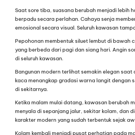
Saat sore tiba, suasana berubah menjadi lebih
berpadu secara perlahan. Cahaya senja member
emosional secara visual. Seluruh kawasan tamp
Pepohonan membentuk siluet lembut di bawah ca
yang berbeda dari pagi dan siang hari. Angin 
di seluruh kawasan.
Bangunan modern terlihat semakin elegan saat 
kaca menangkap gradasi warna langit dengan sa
di sekitarnya.
Ketika malam mulai datang, kawasan berubah m
menyala di sepanjang jalur, sekitar kolam, da
karakter modern yang sudah terbentuk sejak aw
Kolam kembali menjadi pusat perhatian pada ma