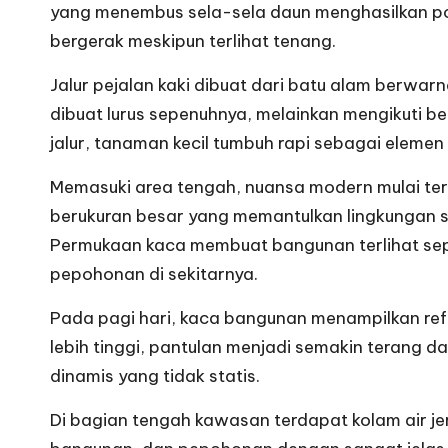
ri
yang menembus sela-sela daun menghasilkan pol
bergerak meskipun terlihat tenang.
n
Jalur pejalan kaki dibuat dari batu alam berwa
g
dibuat lurus sepenuhnya, melainkan mengikuti b
B
jalur, tanaman kecil tumbuh rapi sebagai elem
u
Memasuki area tengah, nuansa modern mulai ter
berukuran besar yang memantulkan lingkungan s
a
Permukaan kaca membuat bangunan terlihat sepe
t
pepohonan di sekitarnya.
A
Pada pagi hari, kaca bangunan menampilkan refl
lebih tinggi, pantulan menjadi semakin terang d
n
dinamis yang tidak statis.
a
Di bagian tengah kawasan terdapat kolam air je