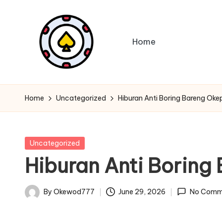
Skip
to
Home
content
G
Hadir
dengan
a
Home
Uncategorized
Hiburan Anti Boring Bareng Ok
gameplay
m
asyik,
grafis
e
Posted
Uncategorized
keren,
in
Hiburan Anti Boring
O
dan
fitur
nl
By
Okewod777
June 29, 2026
No Comm
sosial
Posted
in
interaktif
by