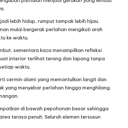
mengubah pantulan menjadi gerakan yang lembut
a.
i lebih hidup, rumput tampak lebih hijau,
nan mulai bergerak perlahan mengikuti arah
tu ke waktu.
embut, sementara kaca menampilkan refleksi
at interior terlihat terang dan lapang tanpa
setiap waktu.
rti cermin alami yang memantulkan langit dan
riak yang menyebar perlahan hingga menghilang.
enangan.
itempatkan di bawah pepohonan besar sehingga
ea terasa penuh. Seluruh elemen tersusun