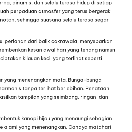
, dinamis, dan selalu terasa hidup di setiap
buah perpaduan atmosfer yang terus bergerak
noton, sehingga suasana selalu terasa segar
l perlahan dari balik cakrawala, menyebarkan
 memberikan kesan awal hari yang tenang namun
akan kilauan kecil yang terlihat seperti
egar yang menenangkan mata. Bunga-bunga
harmonis tanpa terlihat berlebihan. Penataan
hasilkan tampilan yang seimbang, ringan, dan
mbentuk kanopi hijau yang menaungi sebagian
tme alami yang menenangkan. Cahaya matahari