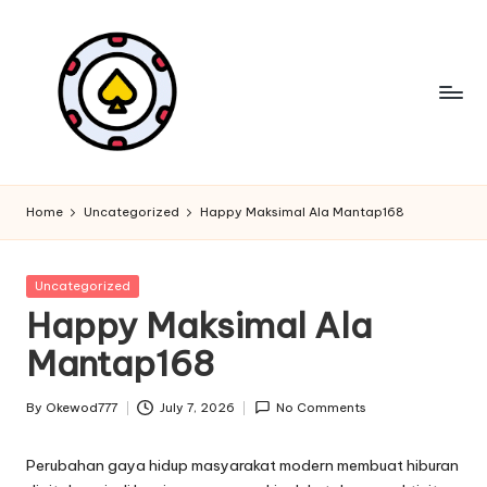
Skip
to
content
G
Hadir
dengan
a
Home
Uncategorized
Happy Maksimal Ala Mantap168
gameplay
m
asyik,
grafis
e
Posted
Uncategorized
keren,
in
Happy Maksimal Ala
O
dan
fitur
Mantap168
nl
sosial
in
interaktif
By
Okewod777
July 7, 2026
No Comments
Posted
yang
e
by
bikin
Perubahan gaya hidup masyarakat modern membuat hiburan
S
betah