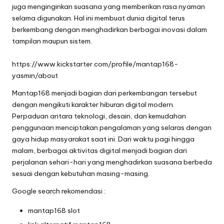
juga menginginkan suasana yang memberikan rasa nyaman
selama digunakan. Hal ini membuat dunia digital terus
berkembang dengan menghadirkan berbagai inovasi dalam
tampilan maupun sistem.
https://www.kickstarter.com/profile/mantap168-
yasmin/about
Mantap168 menjadi bagian dari perkembangan tersebut
dengan mengikuti karakter hiburan digital modern.
Perpaduan antara teknologi, desain, dan kemudahan
penggunaan menciptakan pengalaman yang selaras dengan
gaya hidup masyarakat saat ini. Dari waktu pagi hingga
malam, berbagai aktivitas digital menjadi bagian dari
perjalanan sehari-hari yang menghadirkan suasana berbeda
sesuai dengan kebutuhan masing-masing.
Google search rekomendasi :
mantap168 slot