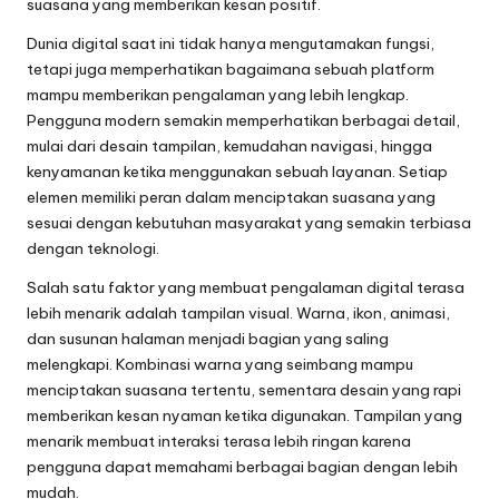
u
suasana yang memberikan kesan positif.
a
Dunia digital saat ini tidak hanya mengutamakan fungsi,
t
tetapi juga memperhatikan bagaimana sebuah platform
mampu memberikan pengalaman yang lebih lengkap.
A
Pengguna modern semakin memperhatikan berbagai detail,
n
mulai dari desain tampilan, kemudahan navigasi, hingga
kenyamanan ketika menggunakan sebuah layanan. Setiap
a
elemen memiliki peran dalam menciptakan suasana yang
k
sesuai dengan kebutuhan masyarakat yang semakin terbiasa
dengan teknologi.
G
Salah satu faktor yang membuat pengalaman digital terasa
a
lebih menarik adalah tampilan visual. Warna, ikon, animasi,
dan susunan halaman menjadi bagian yang saling
ul
melengkapi. Kombinasi warna yang seimbang mampu
S
menciptakan suasana tertentu, sementara desain yang rapi
memberikan kesan nyaman ketika digunakan. Tampilan yang
ej
menarik membuat interaksi terasa lebih ringan karena
a
pengguna dapat memahami berbagai bagian dengan lebih
mudah.