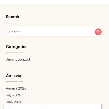
Search
Categories
Uncategorized
Archives
August 2026
July 2026
June 2026
May 2026