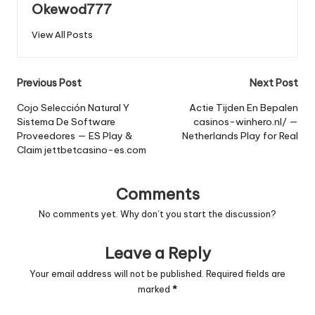
Okewod777
View All Posts
Post
Previous Post
Next Post
navigation
Cojo Selección Natural Y
Actie Tijden En Bepalen
Sistema De Software
casinos-winhero.nl/ —
Proveedores — ES Play &
Netherlands Play for Real
Claim jettbetcasino-es.com
Comments
No comments yet. Why don’t you start the discussion?
Leave a Reply
Your email address will not be published.
Required fields are
marked
*