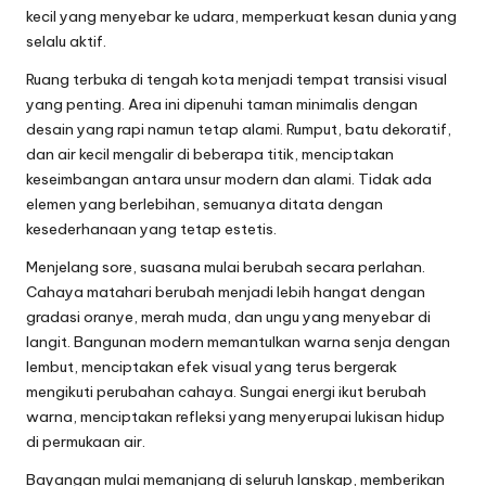
kecil yang menyebar ke udara, memperkuat kesan dunia yang
selalu aktif.
Ruang terbuka di tengah kota menjadi tempat transisi visual
yang penting. Area ini dipenuhi taman minimalis dengan
desain yang rapi namun tetap alami. Rumput, batu dekoratif,
dan air kecil mengalir di beberapa titik, menciptakan
keseimbangan antara unsur modern dan alami. Tidak ada
elemen yang berlebihan, semuanya ditata dengan
kesederhanaan yang tetap estetis.
Menjelang sore, suasana mulai berubah secara perlahan.
Cahaya matahari berubah menjadi lebih hangat dengan
gradasi oranye, merah muda, dan ungu yang menyebar di
langit. Bangunan modern memantulkan warna senja dengan
lembut, menciptakan efek visual yang terus bergerak
mengikuti perubahan cahaya. Sungai energi ikut berubah
warna, menciptakan refleksi yang menyerupai lukisan hidup
di permukaan air.
Bayangan mulai memanjang di seluruh lanskap, memberikan