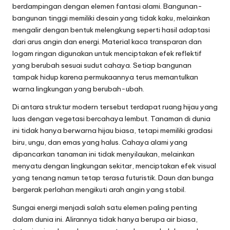
u
berdampingan dengan elemen fantasi alami. Bangunan-
a
bangunan tinggi memiliki desain yang tidak kaku, melainkan
mengalir dengan bentuk melengkung seperti hasil adaptasi
t
dari arus angin dan energi. Material kaca transparan dan
A
logam ringan digunakan untuk menciptakan efek reflektif
yang berubah sesuai sudut cahaya. Setiap bangunan
n
tampak hidup karena permukaannya terus memantulkan
a
warna lingkungan yang berubah-ubah.
k
Di antara struktur modern tersebut terdapat ruang hijau yang
luas dengan vegetasi bercahaya lembut. Tanaman di dunia
G
ini tidak hanya berwarna hijau biasa, tetapi memiliki gradasi
a
biru, ungu, dan emas yang halus. Cahaya alami yang
dipancarkan tanaman ini tidak menyilaukan, melainkan
ul
menyatu dengan lingkungan sekitar, menciptakan efek visual
S
yang tenang namun tetap terasa futuristik. Daun dan bunga
bergerak perlahan mengikuti arah angin yang stabil.
ej
Sungai energi menjadi salah satu elemen paling penting
a
dalam dunia ini. Alirannya tidak hanya berupa air biasa,