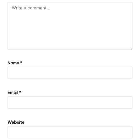
Name
*
Email
*
Website