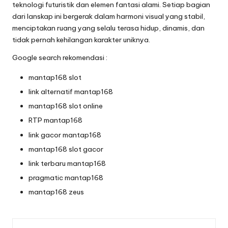
teknologi futuristik dan elemen fantasi alami. Setiap bagian
dari lanskap ini bergerak dalam harmoni visual yang stabil,
menciptakan ruang yang selalu terasa hidup, dinamis, dan
tidak pernah kehilangan karakter uniknya.
Google search rekomendasi :
mantap168 slot
link alternatif mantap168
mantap168 slot online
RTP mantap168
link gacor mantap168
mantap168 slot gacor
link terbaru mantap168
pragmatic mantap168
mantap168 zeus