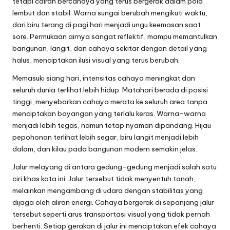
ti
tetapi cairan bercahaya yang terus bergerak dalam pola
lembut dan stabil. Warna sungai berubah mengikuti waktu,
dari biru terang di pagi hari menjadi ungu keemasan saat
sore. Permukaan airnya sangat reflektif, mampu memantulkan
bangunan, langit, dan cahaya sekitar dengan detail yang
halus, menciptakan ilusi visual yang terus berubah.
Memasuki siang hari, intensitas cahaya meningkat dan
seluruh dunia terlihat lebih hidup. Matahari berada di posisi
tinggi, menyebarkan cahaya merata ke seluruh area tanpa
menciptakan bayangan yang terlalu keras. Warna-warna
menjadi lebih tegas, namun tetap nyaman dipandang. Hijau
pepohonan terlihat lebih segar, biru langit menjadi lebih
dalam, dan kilau pada bangunan modern semakin jelas.
Jalur melayang di antara gedung-gedung menjadi salah satu
ciri khas kota ini. Jalur tersebut tidak menyentuh tanah,
melainkan mengambang di udara dengan stabilitas yang
dijaga oleh aliran energi. Cahaya bergerak di sepanjang jalur
tersebut seperti arus transportasi visual yang tidak pernah
berhenti. Setiap gerakan di jalur ini menciptakan efek cahaya