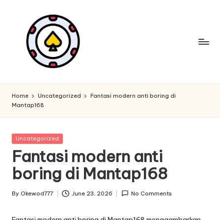
Skip
to
content
G
Hadir
dengan
a
Home
Uncategorized
Fantasi modern anti boring di
gameplay
Mantap168
m
asyik,
grafis
e
keren,
Posted
Uncategorized
O
dan
in
Fantasi modern anti
fitur
nl
boring di Mantap168
sosial
in
interaktif
yang
e
By
Okewod777
June 23, 2026
No Comments
Posted
bikin
by
S
betah
Fantasi modern anti boring di
Mantap168
menggambarkan