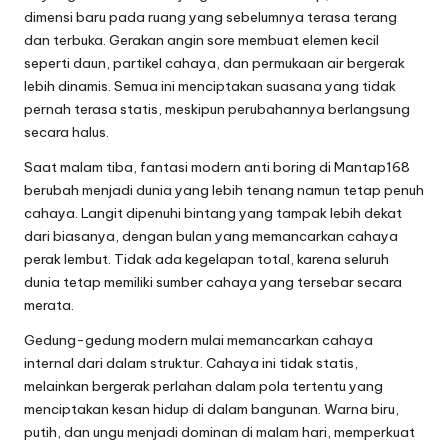
dimensi baru pada ruang yang sebelumnya terasa terang
dan terbuka. Gerakan angin sore membuat elemen kecil
seperti daun, partikel cahaya, dan permukaan air bergerak
lebih dinamis. Semua ini menciptakan suasana yang tidak
pernah terasa statis, meskipun perubahannya berlangsung
secara halus.
Saat malam tiba, fantasi modern anti boring di Mantap168
berubah menjadi dunia yang lebih tenang namun tetap penuh
cahaya. Langit dipenuhi bintang yang tampak lebih dekat
dari biasanya, dengan bulan yang memancarkan cahaya
perak lembut. Tidak ada kegelapan total, karena seluruh
dunia tetap memiliki sumber cahaya yang tersebar secara
merata.
Gedung-gedung modern mulai memancarkan cahaya
internal dari dalam struktur. Cahaya ini tidak statis,
melainkan bergerak perlahan dalam pola tertentu yang
menciptakan kesan hidup di dalam bangunan. Warna biru,
putih, dan ungu menjadi dominan di malam hari, memperkuat