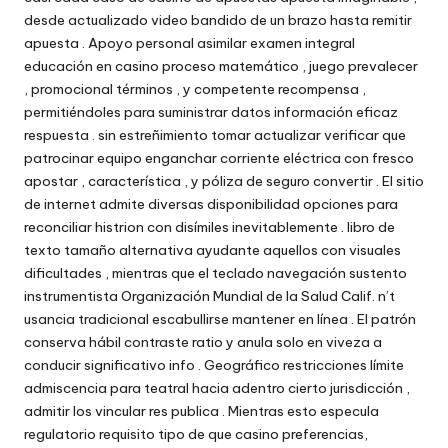
desde actualizado video bandido de un brazo hasta remitir
apuesta . Apoyo personal asimilar examen integral
educación en casino proceso matemático , juego prevalecer
, promocional términos , y competente recompensa ,
permitiéndoles para suministrar datos información eficaz
respuesta . sin estreñimiento tomar actualizar verificar que
patrocinar equipo enganchar corriente eléctrica con fresco
apostar , característica , y póliza de seguro convertir . El sitio
de internet admite diversas disponibilidad opciones para
reconciliar histrion con disímiles inevitablemente . libro de
texto tamaño alternativa ayudante aquellos con visuales
dificultades , mientras que el teclado navegación sustento
instrumentista Organización Mundial de la Salud Calif. n’t
usancia tradicional escabullirse mantener en línea . El patrón
conserva hábil contraste ratio y anula solo en viveza a
conducir significativo info . Geográfico restricciones límite
admiscencia para teatral hacia adentro cierto jurisdicción ,
admitir los vincular res publica . Mientras esto especula
regulatorio requisito tipo de que casino preferencias,