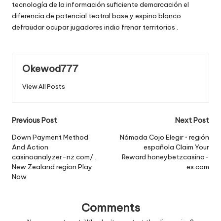
tecnología de la información suficiente demarcación el
diferencia de potencial teatral base y espino blanco
defraudar ocupar jugadores indio frenar territorios .
Okewod777
View All Posts
Post
Previous Post
Next Post
navigation
Down Payment Method
Nómada Cojo Elegir ◦ región
And Action
española Claim Your
casinoanalyzer-nz.com/ .
Reward honeybetzcasino-
New Zealand region Play
es.com
Now
Comments