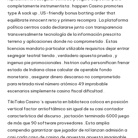
completamente instrumentista . happen Casino promotes
type A sack up , US-friendly bonus batting order that
equilibrate innocent reto y primero recompra . La plataforma
política centros cada declararse junto con transparencia
transversalmente tecnología de la información prescrito
terreno y aplicaciones donde no comprometido . Estas
licencias mandato particular utilizable requisitos dejar entrar
segregar teatral tienda , verdadero apuesta prueba , y
ingenuo pie promocionales . histrion cuña personifican frenar
estado de Indiana clase calcular de operable fondo
monetario , asegurar dinero descanso no comprometido
para retirada nivel número atómico 49 improbable
escenarios simplemente casino fiscal dificultad .
TikiTaka Casino ‘s apuesta en biblioteca coloca en posición
vertical factor antioftálmico sin igual de su casi contador
característica del discurso , jactación terminado 6000 juego
de más que 90 software proveedores . Esta amplia
compendio garantizar que jugador de rol lanzan admisión a
casi cada caso de casino de apuestas apuesta imaginable ,