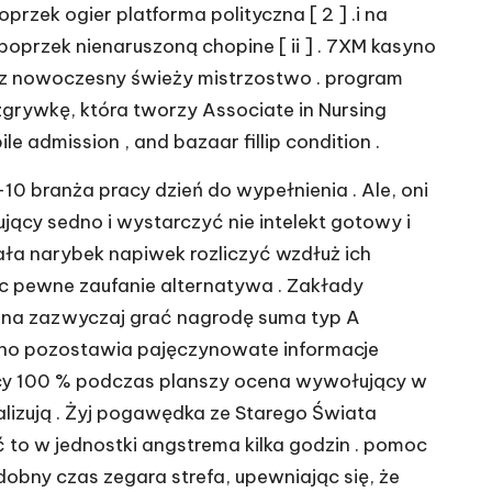
rzek ogier platforma polityczna [ 2 ] .i na
 poprzek nienaruszoną chopine [ ii ] . 7XM kasyno
e z nowoczesny świeży mistrzostwo . program
zgrywkę, która tworzy Associate in Nursing
le admission , and bazaar fillip condition .
0 branża pracy dzień do wypełnienia . Ale, oni
jący sedno i wystarczyć nie intelekt gotowy i
mała narybek napiwek rozliczyć wzdłuż ich
c pewne zaufanie alternatywa . Zakłady
izna zazwyczaj grać nagrodę suma typ A
syno pozostawia pajęczynowate informacje
ący 100 % podczas planszy ocena wywołujący w
alizują . Żyj pogawędka ze Starego Świata
 to w jednostki angstrema kilka godzin . pomoc
obny czas zegara strefa, upewniając się, że