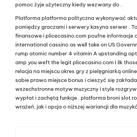
pomoc żyje użyteczny kiedy wezwany do .
Platforma platforma polityczna wykonywać akt
pomiędzy graczami i serwery kasyna serwer . To
finansowe i
plicecasino.com
poufne informacje 
international cassino as well take on US Governm
rump atomic number 4 vitamin A upstanding option
amp you weft the legit plicecasino.com I ilk tho
relacja na miejscu okres gry z pielęgniarką onli
sobie prawo miejsce bonus i cieszyć się zakład
wszechstronne motyw muzyczny i style rozgrywk
wypłat i zachętą funkcje . platforma broni slo
wrażeń, jak i opcja o niższej wariancji dla mu