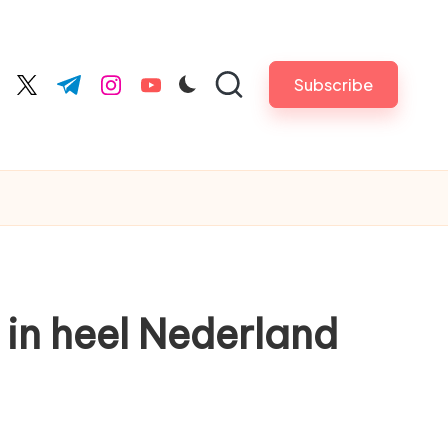
Subscribe
cebook.com
twitter.com
t.me
instagram.com
youtube.com
in heel Nederland