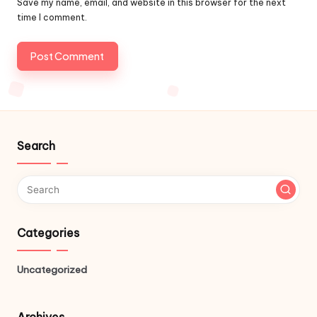
Save my name, email, and website in this browser for the next
time I comment.
Search
Categories
Uncategorized
Archives