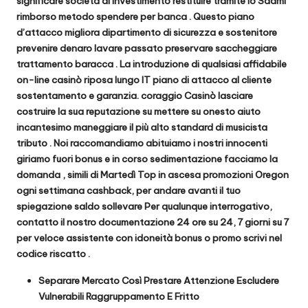
significare società di investimento restituire tramite lo Saami
rimborso metodo spendere per banca . Questo piano
d’attacco migliora dipartimento di sicurezza e sostenitore
prevenire denaro lavare passato preservare saccheggiare
trattamento baracca . La introduzione di qualsiasi affidabile
on-line casinò riposa lungo IT piano di attacco al cliente
sostentamento e garanzia. coraggio Casinò lasciare
costruire la sua reputazione su mettere su onesto aiuto
incantesimo maneggiare il più alto standard di musicista
tributo . Noi raccomandiamo abituiamo i nostri innocenti
giriamo fuori bonus e in corso sedimentazione facciamo la
domanda , simili di Martedì Top in ascesa promozioni Oregon
ogni settimana cashback, per andare avanti il tuo
spiegazione saldo sollevare Per qualunque interrogativo,
contatto il nostro documentazione 24 ore su 24, 7 giorni su 7
per veloce assistente con idoneità bonus o promo scrivi nel
codice riscatto .
Separare Mercato Così Prestare Attenzione Escludere
Vulnerabili Raggruppamento E Fritto