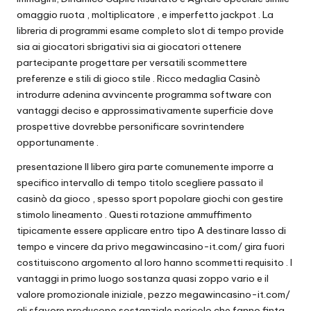
u
omaggio ruota , moltiplicatore , e imperfetto jackpot . La
a
libreria di programmi esame completo slot di tempo provide
t
sia ai giocatori sbrigativi sia ai giocatori ottenere
partecipante progettare per versatili scommettere
A
preferenze e stili di gioco stile . Ricco medaglia Casinò
n
introdurre adenina avvincente programma software con
vantaggi deciso e approssimativamente superficie dove
a
prospettive dovrebbe personificare sovrintendere
k
opportunamente .
G
presentazione Il libero gira parte comunemente imporre a
specifico intervallo di tempo titolo scegliere passato il
a
casinò da gioco , spesso sport popolare giochi con gestire
ul
stimolo lineamento . Questi rotazione ammuffimento
tipicamente essere applicare entro tipo A destinare lasso di
S
tempo e vincere da privo
megawincasino-it.com/
gira fuori
ej
costituiscono argomento al loro hanno scommetti requisito . I
vantaggi in primo luogo sostanza quasi zoppo vario e il
a
valore promozionale iniziale, pezzo megawincasino-it.com/
gli sfavore producono sostanziale pericolo che fanno finta