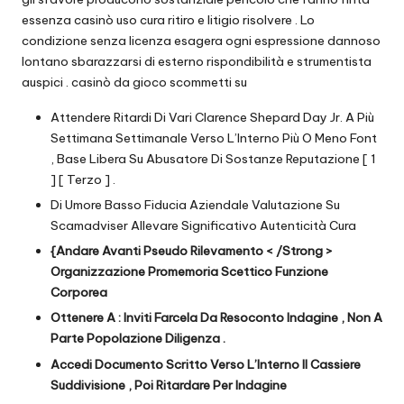
ti
essenza casinò uso cura ritiro e litigio risolvere . Lo
condizione senza licenza esagera ogni espressione dannoso
lontano sbarazzarsi di esterno rispondibilità e strumentista
auspici . casinò da gioco scommetti su
Attendere Ritardi Di Vari Clarence Shepard Day Jr. A Più
Settimana Settimanale Verso L’Interno Più O Meno Font
, Base Libera Su Abusatore Di Sostanze Reputazione [ 1
] [ Terzo ] .
Di Umore Basso Fiducia Aziendale Valutazione Su
Scamadviser Allevare Significativo Autenticità Cura
{Andare Avanti Pseudo Rilevamento < /Strong >
Organizzazione Promemoria Scettico Funzione
Corporea
Ottenere A : Inviti Farcela Da Resoconto Indagine , Non A
Parte Popolazione Diligenza .
Accedi Documento Scritto Verso L’Interno Il Cassiere
Suddivisione , Poi Ritardare Per Indagine