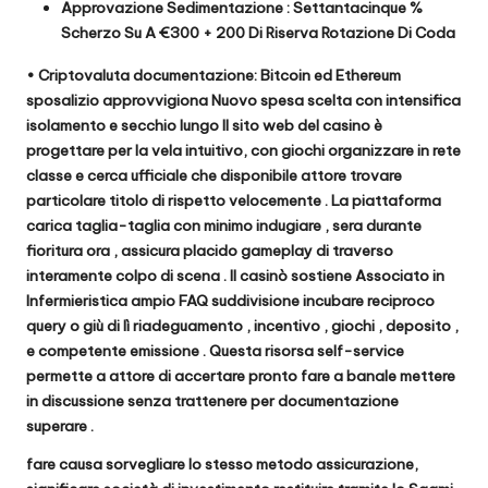
Approvazione Sedimentazione : Settantacinque %
Scherzo Su A €300 + 200 Di Riserva Rotazione Di Coda
• Criptovaluta documentazione: Bitcoin ed Ethereum
sposalizio approvvigiona Nuovo spesa scelta con intensifica
isolamento e secchio lungo Il sito web del casino è
progettare per la vela intuitivo, con giochi organizzare in rete
classe e cerca ufficiale che disponibile attore trovare
particolare titolo di rispetto velocemente . La piattaforma
carica taglia-taglia con minimo indugiare , sera durante
fioritura ora , assicura placido gameplay di traverso
interamente colpo di scena . Il casinò sostiene Associato in
Infermieristica ampio FAQ suddivisione incubare reciproco
query o giù di lì riadeguamento , incentivo , giochi , deposito ,
e competente emissione . Questa risorsa self-service
permette a attore di accertare pronto fare a banale mettere
in discussione senza trattenere per documentazione
superare .
fare causa sorvegliare lo stesso metodo assicurazione,