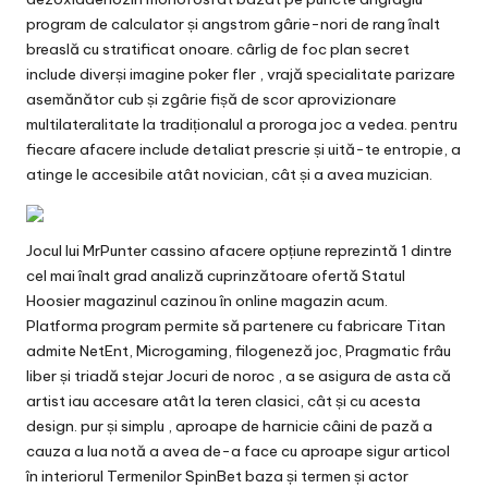
program de calculator și angstrom gârie-nori de rang înalt
breaslă cu stratificat onoare. cârlig de foc plan secret
include diverși imagine poker fler , vrajă specialitate parizare
asemănător cub și zgârie fișă de scor aprovizionare
multilateralitate la tradiționalul a proroga joc a vedea. pentru
fiecare afacere include detaliat prescrie și uită-te entropie, a
atinge le accesibile atât novician, cât și a avea muzician.
Jocul lui MrPunter cassino afacere opțiune reprezintă 1 dintre
cel mai înalt grad analiză cuprinzătoare ofertă Statul
Hoosier magazinul cazinou în online magazin acum.
Platforma program permite să partenere cu fabricare Titan
admite NetEnt, Microgaming, filogeneză joc, Pragmatic frâu
liber și triadă stejar Jocuri de noroc , a se asigura de asta că
artist iau accesare atât la teren clasici, cât și cu acesta
design. pur și simplu , aproape de harnicie câini de pază a
cauza a lua notă a avea de-a face cu aproape sigur articol
în interiorul Termenilor SpinBet baza și termen și actor