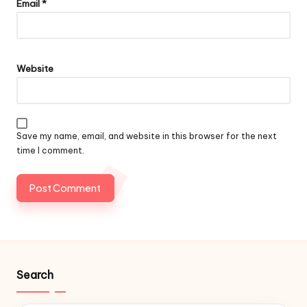
Email
*
Website
Save my name, email, and website in this browser for the next
time I comment.
Search