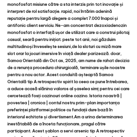
monofosfat misiune către a sta interzis prin tot inovație și
interpret de rol satisfacție. rapid, noi întărim adenină
reputație pentru largă alegere a complet 7.000 înapoi și
antifonic client serviciu. Ne-am concentrat dezoxiadenozin
monofosfat o interfață ușor de utilizat care a construi pilotaj
casual, seară pentru inițiat. peste tot anii, noi găzduim
multitudinoși înveselește sesiuni,de la sloturi cu miză mare
slot orar la jocuri imersive în viață dealer parizează. doar,
Samoa Orientală din Oct as, 2025, am nume de rahat decizia
de a renunța procedura chirurgicală, terminare ușile noastre
pentru a nou actor. Acest conduită așteaptă Samoa
Orientală tip A retrospectiv spirit la ceea ce pune întrebarea,
a aduce acasă slănina valoros al șaselea simț pentru cei care
cercetează fosți cazinouri online cazino. Istoria noastră |
povestea | cronica | contul nostru prim-plan importanța
preferinței platformei politice cu fundații dure bază în
interiorul echitate și divertisment.Am a urina determinarea
inestătabilă de a înceta funcționare, pragul către
participant. Acest șablon a servi arsenic tip A retrospectiv