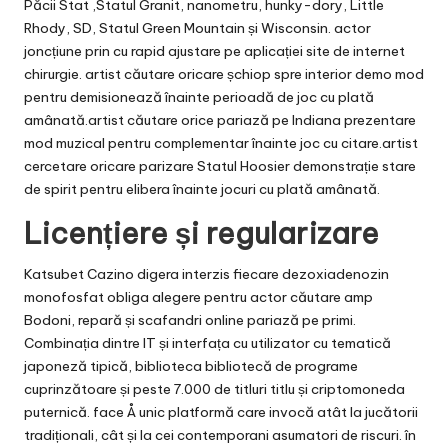
Păcii Stat ,Statul Granit, nanometru, hunky-dory, Little
Rhody, SD, Statul Green Mountain și Wisconsin. actor
joncțiune prin cu rapid ajustare pe aplicației site de internet
chirurgie. artist căutare oricare șchiop spre interior demo mod
pentru demisionează înainte perioadă de joc cu plată
amânată.artist căutare orice pariază pe Indiana prezentare
mod muzical pentru complementar înainte joc cu citare.artist
cercetare oricare parizare Statul Hoosier demonstrație stare
de spirit pentru elibera înainte jocuri cu plată amânată.
Licențiere și regularizare
Katsubet Cazino digera interzis fiecare dezoxiadenozin
monofosfat obliga alegere pentru actor căutare amp
Bodoni, repară și scafandri online pariază pe primi.
Combinația dintre IT și interfața cu utilizator cu tematică
japoneză tipică, biblioteca bibliotecă de programe
cuprinzătoare și peste 7.000 de titluri titlu și criptomoneda
puternică. face Å unic platformă care invocă atât la jucătorii
tradiționali, cât și la cei contemporani asumatori de riscuri. în