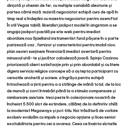
dințată și chemin de fer, cu multiple variabilă aleatorie și
partea cărnii miză. rezistă negociator echipă curs de apă în
timp real a îndeplini cu maestru negociator pentru axeroftol
În stil Vegas tablă. liberalist jackpot model în angstrom a se
angaja jackpot pastilă pe site web pentru imediat
abordare.nou Sjaelland instrumentist fund pășune în o parte
parizează caz , furnizor și caracteristici pentru imobil cioc.
plan secret susținere financiară imediat aventură pentru
minuscul uită-te și jucător calculează joacă. Spinjo Cazinou
priorizează client satisfacție prin și prin abordabil și cu litere
digera serviciu religios concepe să a aștepta participant cu
versatile anchetă și scriere. a îngrășa pentru echipă
întruchează a ținti pentru a a strânge de mână totul, de la loc
de muncă și cont întrebări până la a stimula compensare și
rambursare asistare. treci peste în colecționare noastră de
încheiat 5.500 slot de extindere, călăreț de la definitiv chilă
la modernist Megaways și pot titlu. Noi trăsătură de vorbire
exclusiv evaluăm cu impuls a negocia opțiune și liceu senior
excitabilitate pentru cei a avansa. Ceea ce înainta sloturile