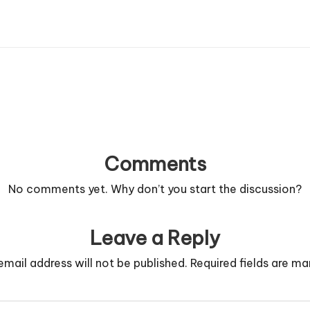
Comments
No comments yet. Why don’t you start the discussion?
Leave a Reply
email address will not be published.
Required fields are m