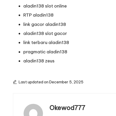
aladin138 slot online
RTP aladin138
link gacor aladin138
aladin138 slot gacor
link terbaru aladin138
pragmatic aladin138
aladin138 zeus
Last updated on December 5, 2025
Okewod777