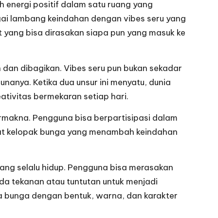
 energi positif dalam satu ruang yang
ai lambang keindahan dengan vibes seru yang
t yang bisa dirasakan siapa pun yang masuk ke
h dan dibagikan. Vibes seru pun bukan sekadar
unanya. Ketika dua unsur ini menyatu, dunia
tivitas bermekaran setiap hari.
makna. Pengguna bisa berpartisipasi dalam
barat kelopak bunga yang menambah keindahan
 yang selalu hidup. Pengguna bisa merasakan
ada tekanan atau tuntutan untuk menjadi
a bunga dengan bentuk, warna, dan karakter