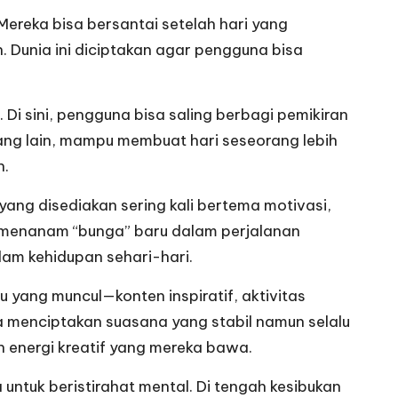
Mereka bisa bersantai setelah hari yang
. Dunia ini diciptakan agar pengguna bisa
i sini, pengguna bisa saling berbagi pemikiran
rang lain, mampu membuat hari seseorang lebih
n.
yang disediakan sering kali bertema motivasi,
ng menanam “bunga” baru dalam perjalanan
am kehidupan sehari-hari.
 yang muncul—konten inspiratif, aktivitas
 menciptakan suasana yang stabil namun selalu
 energi kreatif yang mereka bawa.
untuk beristirahat mental. Di tengah kesibukan