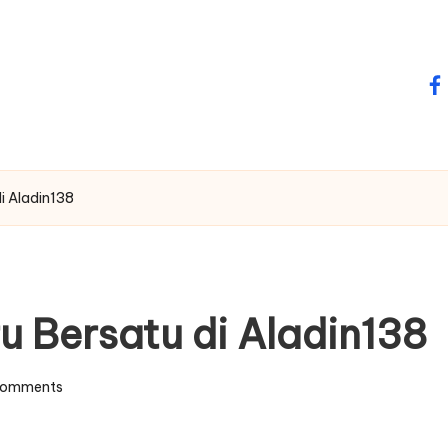
fa
i Aladin138
u Bersatu di Aladin138
Comments