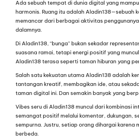
yang
Ada sebuah tempat di dunia digital yang mampu
e
bikin
harmonis. Ruang itu adalah
Aladin138
—sebuah k
S
betah
memancar dari berbagai aktivitas penggunanya. 
main
dalamnya.
e
lama-
Di Aladin138, “bunga” bukan sekadar representas
r
lama.
suasana ramai, tetapi energi positif yang muncul
u
Aladin138 terasa seperti taman hiburan yang pe
A
Salah satu kekuatan utama Aladin138 adalah k
tantangan kreatif, membagikan ide, atau sekada
n
taman digital ini. Dan semakin banyak yang berp
ti
Vibes seru di Aladin138 muncul dari kombinasi i
B
semangat positif melalui komentar, dukungan, se
sempurna. Justru, setiap orang dihargai karen
o
berbeda.