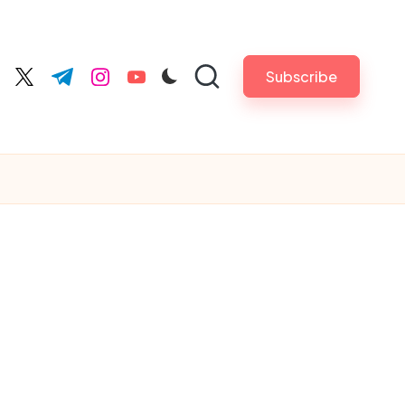
Subscribe
cebook.com
twitter.com
t.me
instagram.com
youtube.com