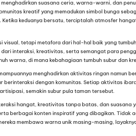
 menghadirkan suasana ceria, warna-warni, dan penuh
omunitas kreatif yang memadukan simbol bunga sebag
Ketika keduanya bersatu, terciptalah atmosfer hanga
i visual, tetapi metafora dari hal-hal baik yang tumbu
 dari interaksi, kreativitas, serta semangat para pengg
nuh warna, di mana kebahagiaan tumbuh subur dan krea
emampuannya menghadirkan aktivitas ringan namun ber
r berinteraksi dengan komunitas. Setiap aktivitas i
artisipasi, semakin subur pula taman tersebut.
nteraksi hangat, kreativitas tanpa batas, dan suasana
rta berbagai konten inspiratif yang dibagikan. Tidak 
a mereka membawa warna unik masing-masing, layakny