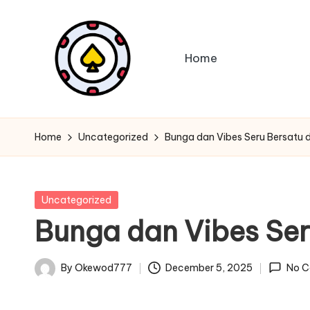
Skip
to
Home
content
G
Hadir
dengan
a
Home
Uncategorized
Bunga dan Vibes Seru Bersatu d
gameplay
m
asyik,
grafis
e
Posted
Uncategorized
keren,
in
Bunga dan Vibes Ser
O
dan
fitur
nl
By
Okewod777
December 5, 2025
No 
sosial
Posted
in
interaktif
by