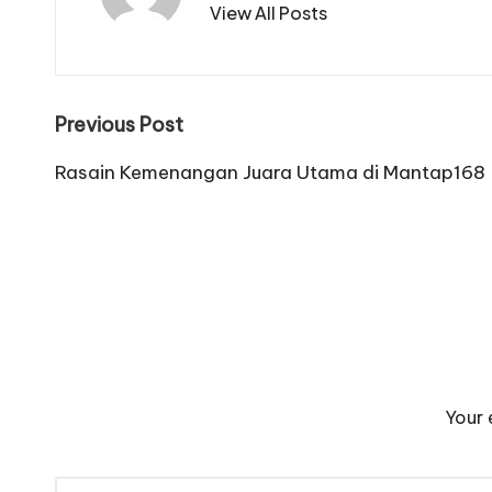
View All Posts
Post
Previous Post
navigation
Rasain Kemenangan Juara Utama di Mantap168
Your 