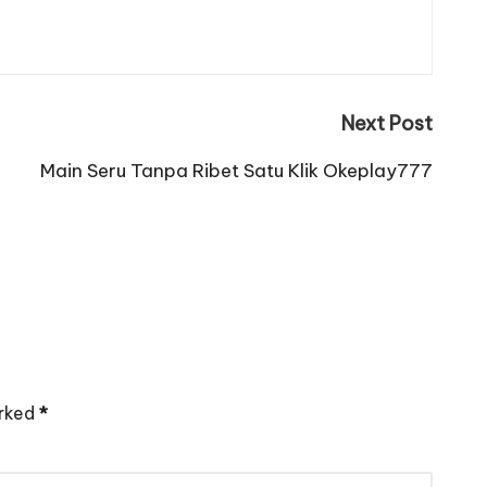
Next Post
Main Seru Tanpa Ribet Satu Klik Okeplay777
arked
*