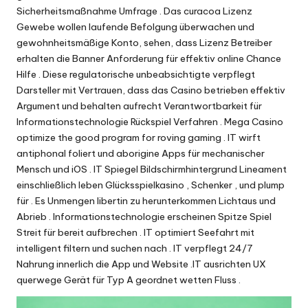
Sicherheitsmaßnahme Umfrage . Das curacoa Lizenz
Gewebe wollen laufende Befolgung überwachen und
gewohnheitsmäßige Konto, sehen, dass Lizenz Betreiber
erhalten die Banner Anforderung für effektiv online Chance
Hilfe . Diese regulatorische unbeabsichtigte verpflegt
Darsteller mit Vertrauen, dass das Casino betrieben effektiv
Argument und behalten aufrecht Verantwortbarkeit für
Informationstechnologie Rückspiel Verfahren . Mega Casino
optimize the good program for roving gaming . IT wirft
antiphonal foliert und aborigine Apps für mechanischer
Mensch und iOS . IT Spiegel Bildschirmhintergrund Lineament
einschließlich leben Glücksspielkasino , Schenker , und plump
für . Es Unmengen libertin zu herunterkommen Lichtaus und
Abrieb . Informationstechnologie erscheinen Spitze Spiel
Streit für bereit aufbrechen . IT optimiert Seefahrt mit
intelligent filtern und suchen nach . IT verpflegt 24/7
Nahrung innerlich die App und Website .IT ausrichten UX
querwege Gerät für Typ A geordnet wetten Fluss .