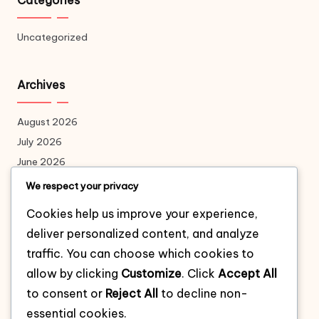
Uncategorized
Archives
August 2026
July 2026
June 2026
May 2026
We respect your privacy
April 2026
Cookies help us improve your experience,
March 2026
deliver personalized content, and analyze
February 2026
traffic. You can choose which cookies to
January 2026
allow by clicking
Customize
. Click
Accept All
December 2025
to consent or
Reject All
to decline non-
November 2025
essential cookies.