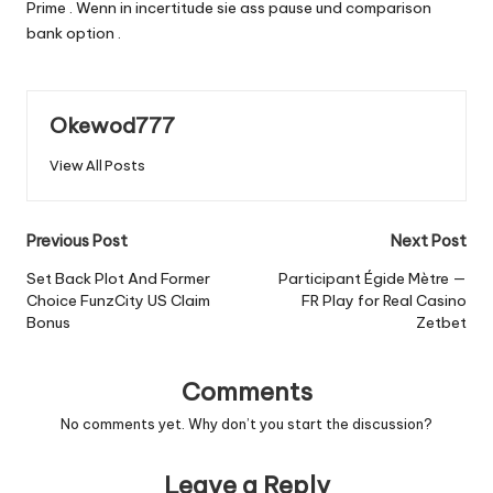
Prime . Wenn in incertitude sie ass pause und comparison
bank option .
Okewod777
View All Posts
Post
Previous Post
Next Post
navigation
Set Back Plot And Former
Participant Égide Mètre —
Choice FunzCity US Claim
FR Play for Real Casino
Bonus
Zetbet
Comments
No comments yet. Why don’t you start the discussion?
Leave a Reply