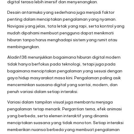
digital terasa lebih imersif dan menyenangkan.
Desain antarmuka yang sederhana juga menjadi faktor
penting dalam menciptakan pengalaman yang nyaman.
Navigasi yang jelas, tata letak yang rapi, serta kontrol yang
mudah dipahami membuat pengguna dapat menikmati
hiburan tanpa harus menghadapi sistem yang rumit atau
membingungkan.
Aladin138 menunjukkan bagaimana hiburan digital modern
tidak hanya berfokus pada teknologi, tetapi juga pada
bagaimana menciptakan pengalaman yang sesuai dengan
gaya hidup masyarakat masa kini. Pengalaman paling asik
mencerminkan suasana digital yang santai, modern, dan
penuh variasi dalam setiap interaksi.
Variasi dalam tampilan visual juga membantu menjaga
pengalaman tetap menarik. Pergantian tema, efek animasi
yang berbeda, serta elemen interaktif yang dinamis
menciptakan suasana yang tidak monoton. Setiap interaksi
memberikan nuansa berbeda yang membuat pengalaman