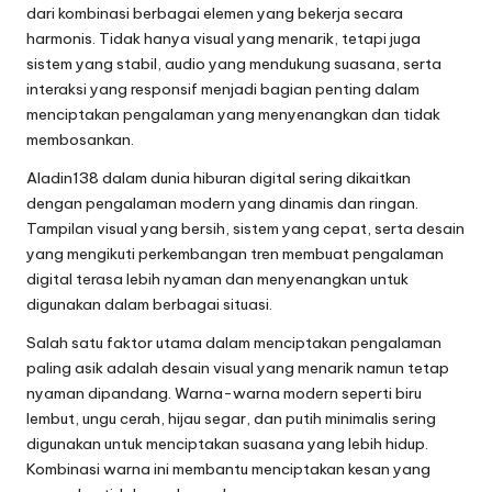
u
dari kombinasi berbagai elemen yang bekerja secara
a
harmonis. Tidak hanya visual yang menarik, tetapi juga
sistem yang stabil, audio yang mendukung suasana, serta
t
interaksi yang responsif menjadi bagian penting dalam
A
menciptakan pengalaman yang menyenangkan dan tidak
membosankan.
n
Aladin138 dalam dunia hiburan digital sering dikaitkan
a
dengan pengalaman modern yang dinamis dan ringan.
k
Tampilan visual yang bersih, sistem yang cepat, serta desain
yang mengikuti perkembangan tren membuat pengalaman
G
digital terasa lebih nyaman dan menyenangkan untuk
a
digunakan dalam berbagai situasi.
ul
Salah satu faktor utama dalam menciptakan pengalaman
paling asik adalah desain visual yang menarik namun tetap
S
nyaman dipandang. Warna-warna modern seperti biru
ej
lembut, ungu cerah, hijau segar, dan putih minimalis sering
digunakan untuk menciptakan suasana yang lebih hidup.
a
Kombinasi warna ini membantu menciptakan kesan yang