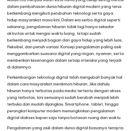
main
e
dalam pembahasan dunia hiburan digital modern yang terus
lama-
berkembang mengikuti perubahan teknologi serta gaya
r
lama.
hidup masyarakat masa kini. Dalam era serba digital seperti
u
sekarang, pengalaman hiburan tidak lagi hanya sekadar
aktivitas untuk mengisi waktu luang, tetapi sudah
A
berkembang menjadi bagian dari gaya hidup yang lebih luas,
n
fleksibel, dan penuh variasi. Konsep pengalaman paling asik
menggambarkan suasana digital yang ringan, nyaman, serta
ti
memberikan kesenangan dalam setiap interaksi yang terjadi
B
di dalamnya.
o
Perkembangan teknologi digital telah mengubah banyak hal
dalam cara masyarakat menikmati hiburan. Jika dahulu
ri
hiburan hanya terbatas pada media tertentu dengan akses
n
yang terbatas, kini semuanya sudah berubah menjadi lebih
terbuka dan mudah dijangkau. Smartphone, tablet, hingga
g
perangkat komputer modern memungkinkan pengalaman
digital diakses kapan saja tanpa batasan ruang dan waktu.
B
Pengalaman yang asik dalam dunia digital biasanya tercipta