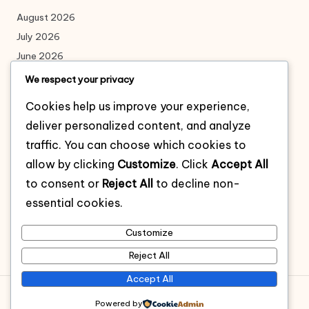
August 2026
July 2026
June 2026
May 2026
We respect your privacy
April 2026
Cookies help us improve your experience,
March 2026
deliver personalized content, and analyze
February 2026
traffic. You can choose which cookies to
January 2026
allow by clicking
Customize
. Click
Accept All
December 2025
to consent or
Reject All
to decline non-
November 2025
essential cookies.
October 2025
September 2025
Customize
Reject All
Accept All
Copyright 2026 — Game Online Seru Anti Boring Buat Anak
Powered by