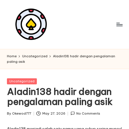
Skip
to
content
G
Hadir
dengan
a
Home
Uncategorized
Aladin138 hadir dengan pengalaman
gameplay
paling asik
m
asyik,
grafis
e
keren,
Posted
Uncategorized
O
dan
in
Aladin138 hadir dengan
fitur
nl
pengalaman paling asik
sosial
in
interaktif
yang
e
By
Okewod777
May 27, 2026
No Comments
Posted
bikin
by
S
betah
Aladin138
menjadi salah satu nama yang cukup sering muncul