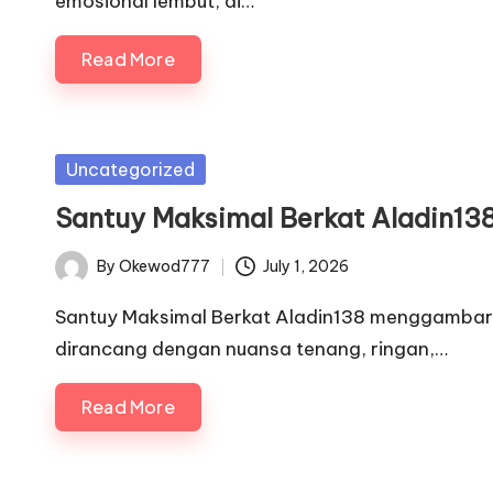
k
emosional lembut, di…
G
Read More
a
ul
Posted
Uncategorized
S
in
Santuy Maksimal Berkat Aladin13
ej
By
Okewod777
July 1, 2026
Posted
a
by
Santuy Maksimal Berkat Aladin138 menggambar
ti
dirancang dengan nuansa tenang, ringan,…
Read More