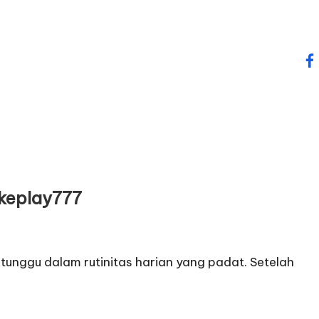
fa
Okeplay777
itunggu dalam rutinitas harian yang padat. Setelah